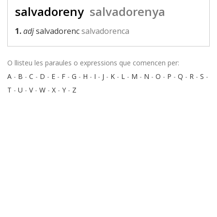
salvadoreny
salvadorenya
1.
adj
salvadorenc
salvadorenca
O llisteu les paraules o expressions que comencen per:
A
-
B
-
C
-
D
-
E
-
F
-
G
-
H
-
I
-
J
-
K
-
L
-
M
-
N
-
O
-
P
-
Q
-
R
-
S
-
T
-
U
-
V
-
W
-
X
-
Y
-
Z