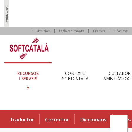
Notícies
Esdeveniments
Premsa
Fòrums
RECURSOS
CONEIXEU
COL·LABOR
I SERVEIS
SOFTCATALÀ
AMB L'ASSOCI
Traductor
Corrector
Diccionaris
Eines