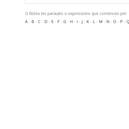
O llisteu les paraules o expressions que comencen per:
A
-
B
-
C
-
D
-
E
-
F
-
G
-
H
-
I
-
J
-
K
-
L
-
M
-
N
-
O
-
P
-