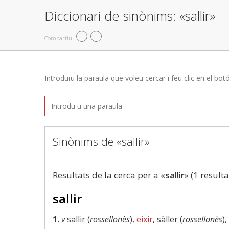
Diccionari de sinònims: «sallir»
Compartiu
Introduïu la paraula que voleu cercar i feu clic en el bot
Sinònims de «sallir»
Resultats de la cerca per a «
sallir
» (1 resulta
sallir
1.
v
sallir (
rossellonès
),
eixir
, sàller (
rossellonès
),