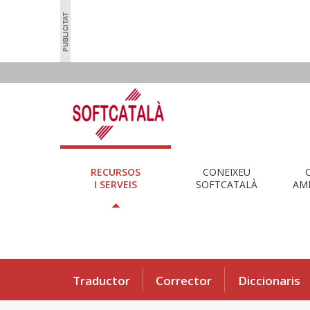
RECURSOS
CONEIXEU
I SERVEIS
SOFTCATALÀ
AMB
Traductor
Corrector
Diccionaris