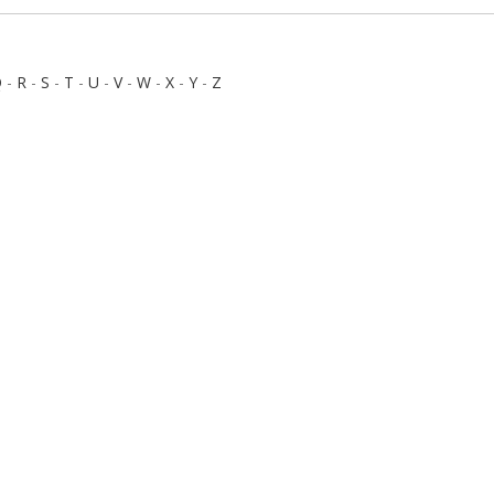
Q
-
R
-
S
-
T
-
U
-
V
-
W
-
X
-
Y
-
Z