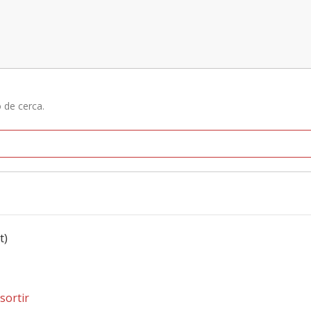
ó de cerca.
t)
sortir