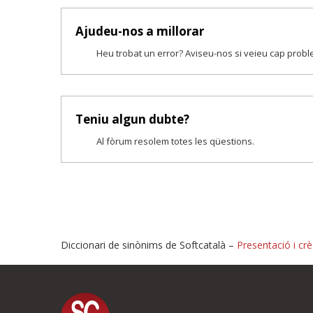
Ajudeu-nos a millorar
Heu trobat un error? Aviseu-nos si veieu cap prob
Teniu algun dubte?
Al fòrum resolem totes les qüestions.
Diccionari de sinònims de Softcatalà –
Presentació i crè
Proposeu-nos millores o i