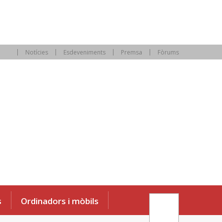
Notícies
Esdeveniments
Premsa
Fòrums
s
Ordinadors i mòbils