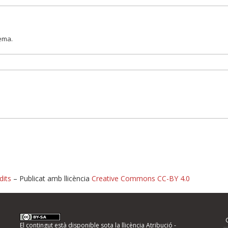
lema.
dits
– Publicat amb llicència
Creative Commons CC-BY 4.0
nformeu d'errors
El contingut està disponible sota la llicència
Atribució -