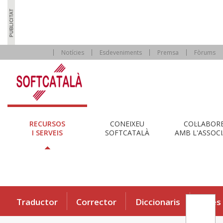
Notícies
Esdeveniments
Premsa
Fòrums
RECURSOS
CONEIXEU
COL·LABOR
I SERVEIS
SOFTCATALÀ
AMB L'ASSOCI
Traductor
Corrector
Diccionaris
Eines