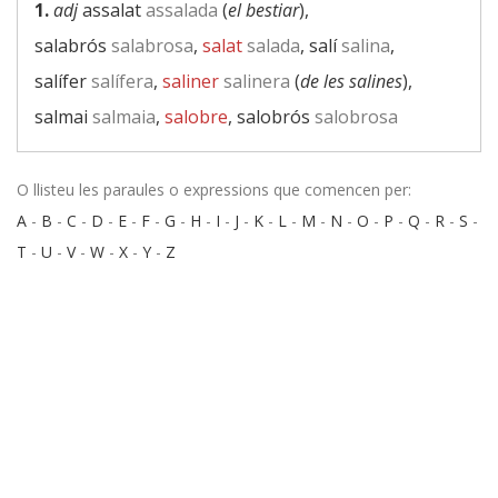
1.
adj
assalat
assalada
(
el bestiar
),
salabrós
salabrosa
,
salat
salada
, salí
salina
,
salífer
salífera
,
saliner
salinera
(
de les salines
),
salmai
salmaia
,
salobre
, salobrós
salobrosa
O llisteu les paraules o expressions que comencen per:
A
-
B
-
C
-
D
-
E
-
F
-
G
-
H
-
I
-
J
-
K
-
L
-
M
-
N
-
O
-
P
-
Q
-
R
-
S
-
T
-
U
-
V
-
W
-
X
-
Y
-
Z