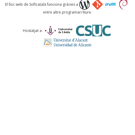
Què proposeu?
El lloc web de Softcatalà funciona gràcies a
entre altre programari lliure.
Comentari *
Hostatjat a:
ENVIA