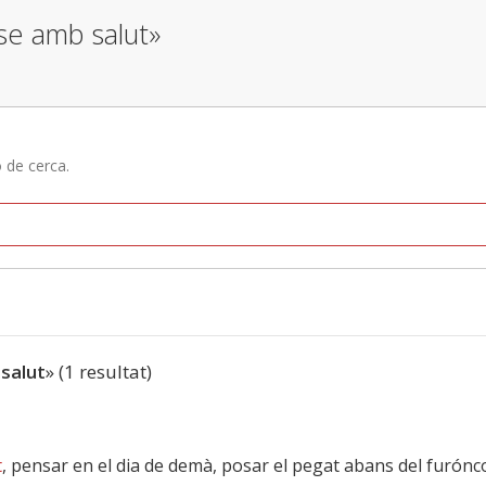
-se amb salut»
ó de cerca.
salut
» (1 resultat)
t
, pensar en el dia de demà, posar el pegat abans del furónco