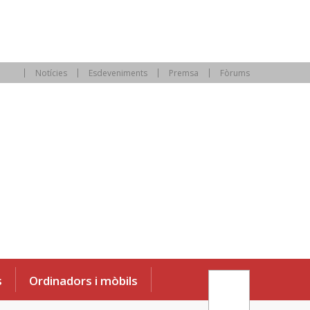
Notícies
Esdeveniments
Premsa
Fòrums
s
Ordinadors i mòbils