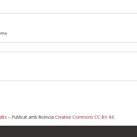
lema.
dits
– Publicat amb llicència
Creative Commons CC-BY 4.0