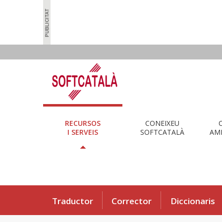
RECURSOS
CONEIXEU
I SERVEIS
SOFTCATALÀ
AMB
Traductor
Corrector
Diccionaris