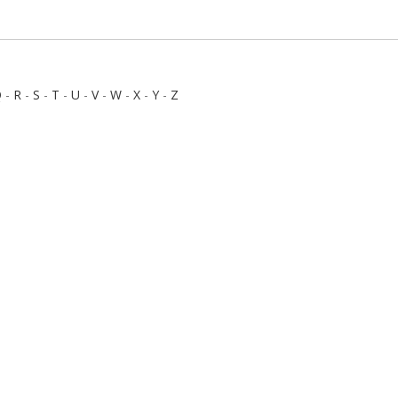
Q
-
R
-
S
-
T
-
U
-
V
-
W
-
X
-
Y
-
Z