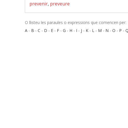
prevenir
,
preveure
O llisteu les paraules o expressions que comencen per:
A
-
B
-
C
-
D
-
E
-
F
-
G
-
H
-
I
-
J
-
K
-
L
-
M
-
N
-
O
-
P
-