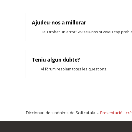
Ajudeu-nos a millorar
Heu trobat un error? Aviseu-nos si veieu cap prob
Teniu algun dubte?
Al fòrum resolem totes les qüestions.
Diccionari de sinònims de Softcatalà –
Presentació i crè