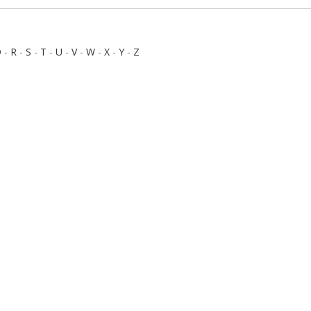
Q
-
R
-
S
-
T
-
U
-
V
-
W
-
X
-
Y
-
Z