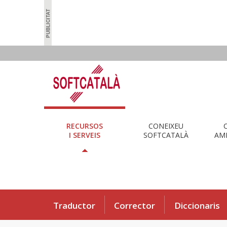
RECURSOS
CONEIXEU
I SERVEIS
SOFTCATALÀ
AMB
Traductor
Corrector
Diccionaris