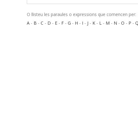
O llisteu les paraules o expressions que comencen per:
A
-
B
-
C
-
D
-
E
-
F
-
G
-
H
-
I
-
J
-
K
-
L
-
M
-
N
-
O
-
P
-