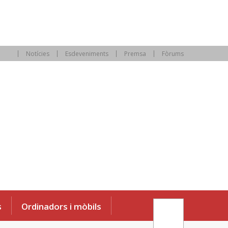
Notícies
Esdeveniments
Premsa
Fòrums
s
Ordinadors i mòbils