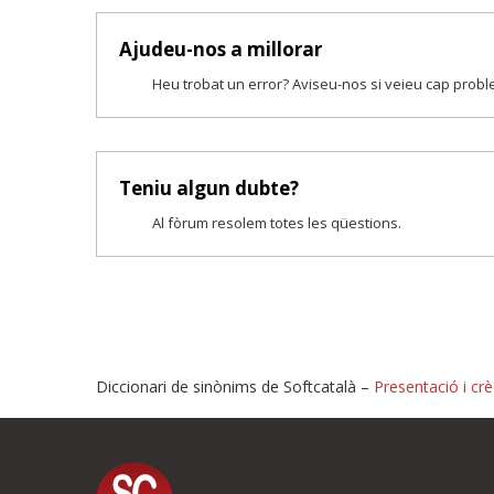
Ajudeu-nos a millorar
Heu trobat un error? Aviseu-nos si veieu cap prob
Teniu algun dubte?
Al fòrum resolem totes les qüestions.
Diccionari de sinònims de Softcatalà –
Presentació i crè
Proposeu-nos millores o i