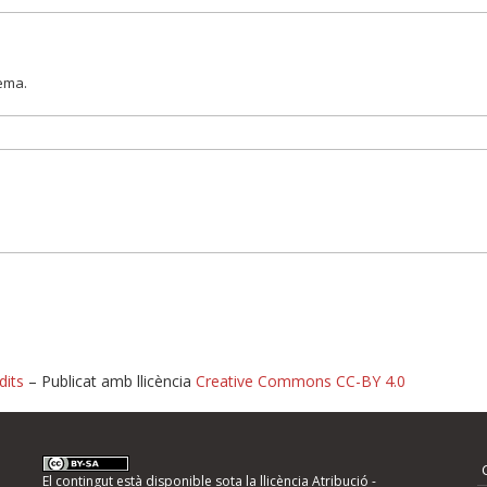
lema.
dits
– Publicat amb llicència
Creative Commons CC-BY 4.0
nformeu d'errors
El contingut està disponible sota la llicència
Atribució -