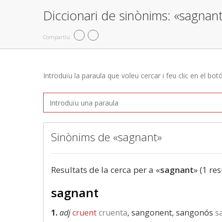
Diccionari de sinònims: «sagnan
Compartiu
Introduïu la paraula que voleu cercar i feu clic en el bot
Sinònims de «sagnant»
Resultats de la cerca per a «
sagnant
» (1 res
sagnant
1.
adj
cruent
cruenta
, sangonent, sangonós
s