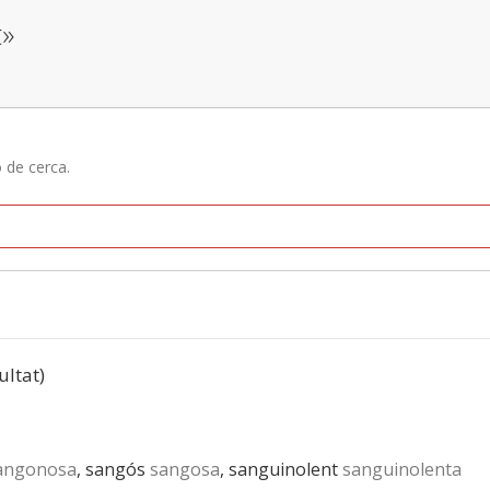
t»
ó de cerca.
ultat)
angonosa
, sangós
sangosa
, sanguinolent
sanguinolenta