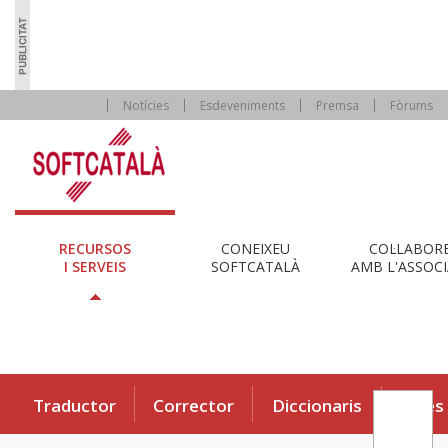
Notícies
Esdeveniments
Premsa
Fòrums
RECURSOS
CONEIXEU
COL·LABOR
I SERVEIS
SOFTCATALÀ
AMB L'ASSOCI
Traductor
Corrector
Diccionaris
Eines