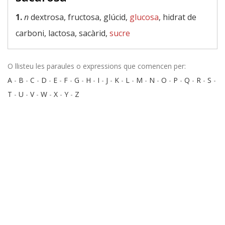
1.
n
dextrosa, fructosa, glúcid,
glucosa
, hidrat de
carboni, lactosa, sacàrid,
sucre
O llisteu les paraules o expressions que comencen per:
A
-
B
-
C
-
D
-
E
-
F
-
G
-
H
-
I
-
J
-
K
-
L
-
M
-
N
-
O
-
P
-
Q
-
R
-
S
-
T
-
U
-
V
-
W
-
X
-
Y
-
Z