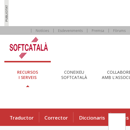
Notícies
Esdeveniments
Premsa
Fòrums
RECURSOS
CONEIXEU
COL·LABOR
I SERVEIS
SOFTCATALÀ
AMB L'ASSOCI
Traductor
Corrector
Diccionaris
Eines