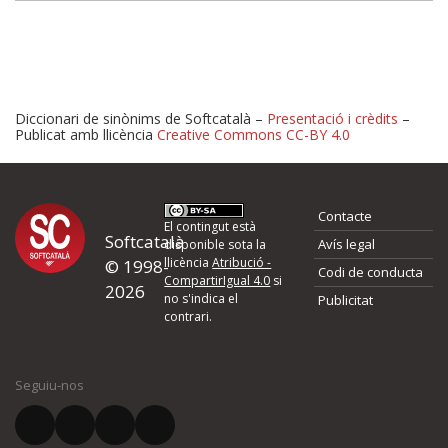
Diccionari de sinònims de Softcatalà –
Presentació i crèdits
–
Publicat amb llicència
Creative Commons CC-BY 4.0
Proposeu-nos millores o 
Contacte
d'errors
El contingut està
Softcatalà
Avís legal
disponible sota la
llicència
Atribució -
© 1998-
Codi de conducta
Si heu trobat un error o voleu proposar alguna millora, ompliu els ca
CompartirIgual 4.0
si
2026
quina és la millora que proposeu o l'error del qual voleu informar-no
no s'indica el
Publicitat
contrari.
El vostre nom *
Seguiu-nos
El vostre correu electrònic *