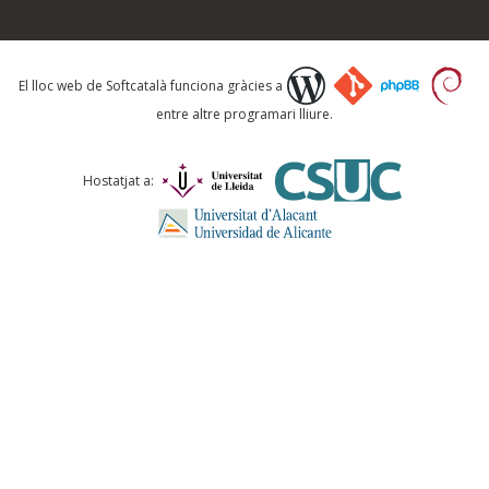
Què proposeu?
El lloc web de Softcatalà funciona gràcies a
entre altre programari lliure.
Comentari *
Hostatjat a:
ENVIA