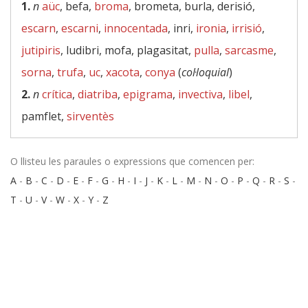
1.
n
aüc
, befa,
broma
, brometa, burla, derisió,
escarn
,
escarni
,
innocentada
, inri,
ironia
,
irrisió
,
jutipiris
, ludibri, mofa, plagasitat,
pulla
,
sarcasme
,
sorna
,
trufa
,
uc
,
xacota
,
conya
(
col·loquial
)
2.
n
crítica
,
diatriba
,
epigrama
,
invectiva
,
libel
,
pamflet,
sirventès
O llisteu les paraules o expressions que comencen per:
A
-
B
-
C
-
D
-
E
-
F
-
G
-
H
-
I
-
J
-
K
-
L
-
M
-
N
-
O
-
P
-
Q
-
R
-
S
-
T
-
U
-
V
-
W
-
X
-
Y
-
Z