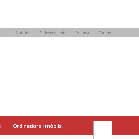
Notícies
Esdeveniments
Premsa
Fòrums
s
Ordinadors i mòbils