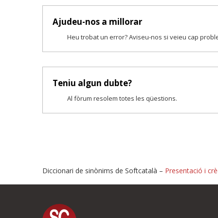
Ajudeu-nos a millorar
Heu trobat un error? Aviseu-nos si veieu cap prob
Teniu algun dubte?
Al fòrum resolem totes les qüestions.
Diccionari de sinònims de Softcatalà –
Presentació i crè
Proposeu-nos millores o i