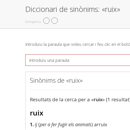
Diccionari de sinònims: «ruix»
Compartiu
Introduïu la paraula que voleu cercar i feu clic en el bot
Sinònims de «ruix»
Resultats de la cerca per a «
ruix
» (1 resultat
ruix
1.
ij
(
per a fer fugir els animals
) arruix