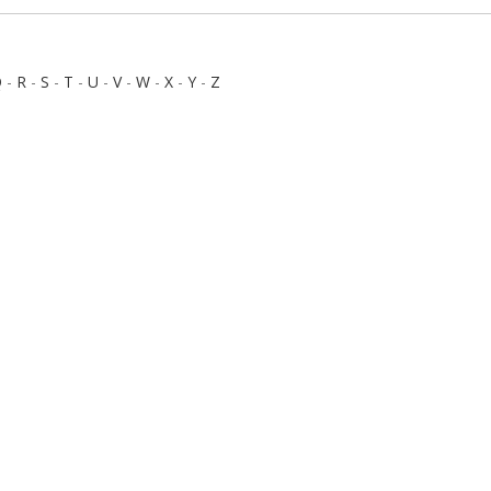
Q
-
R
-
S
-
T
-
U
-
V
-
W
-
X
-
Y
-
Z