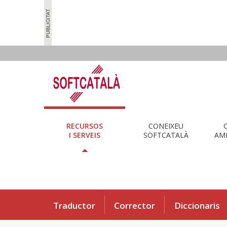
RECURSOS
CONEIXEU
I SERVEIS
SOFTCATALÀ
AMB
Traductor
Corrector
Diccionaris