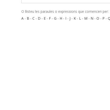
O llisteu les paraules o expressions que comencen per:
A
-
B
-
C
-
D
-
E
-
F
-
G
-
H
-
I
-
J
-
K
-
L
-
M
-
N
-
O
-
P
-