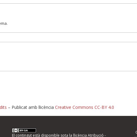
lema.
dits
– Publicat amb llicència
Creative Commons CC-BY 4.0
nformeu d'errors
El contingut està disponible sota la llicència
Atribució -