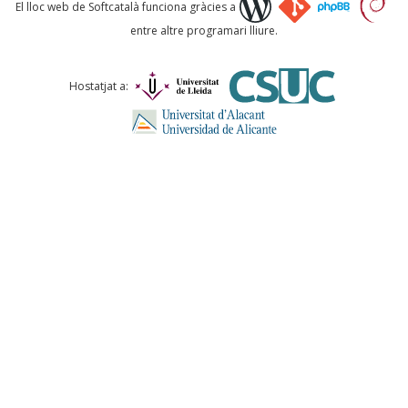
Què proposeu?
El lloc web de Softcatalà funciona gràcies a
entre altre programari lliure.
Comentari *
Hostatjat a:
ENVIA