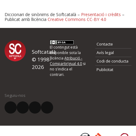
Diccionari de sinònims de Softcatalà –
Presentació i crèdits
–
Publicat amb llicència
Creative Commons CC-BY 4.0
Proposeu-nos millores o 
Contacte
d'errors
El contingut està
Softcatalà
Avís legal
disponible sota la
llicència
Atribució -
© 1998-
Codi de conducta
Si heu trobat un error o voleu proposar alguna millora, ompliu els ca
CompartirIgual 4.0
si
2026
quina és la millora que proposeu o l'error del qual voleu informar-no
no s'indica el
Publicitat
contrari.
El vostre nom *
Seguiu-nos
El vostre correu electrònic *