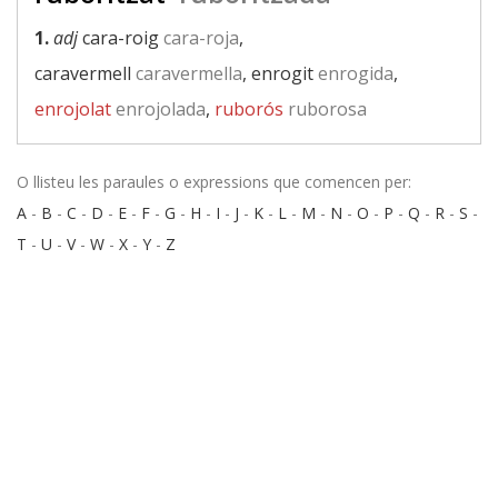
1.
adj
cara-roig
cara-roja
,
caravermell
caravermella
, enrogit
enrogida
,
enrojolat
enrojolada
,
ruborós
ruborosa
O llisteu les paraules o expressions que comencen per:
A
-
B
-
C
-
D
-
E
-
F
-
G
-
H
-
I
-
J
-
K
-
L
-
M
-
N
-
O
-
P
-
Q
-
R
-
S
-
T
-
U
-
V
-
W
-
X
-
Y
-
Z