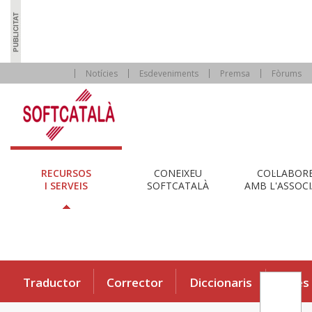
Notícies
Esdeveniments
Premsa
Fòrums
RECURSOS
CONEIXEU
COL·LABOR
I SERVEIS
SOFTCATALÀ
AMB L'ASSOCI
Traductor
Corrector
Diccionaris
Eines