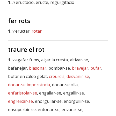
1.
n
eructació, eructe, regurgitació
fer rots
1.
v
eructar,
rotar
traure el rot
1.
v
agafar fums, alçar la cresta, altivar-se,
bafanejar,
blasonar
, bombar-se,
bravejar
,
bufar
,
bufar en caldo gelat,
creure’s
,
desvanir-se
,
donar-se importància
, donar-se olla,
enfaristolar-se
, engallar-se, engallir-se,
engreixar-se
, enorgullar-se, enorgullir-se,
ensuperbir-se, entonar-se, envanir-se,