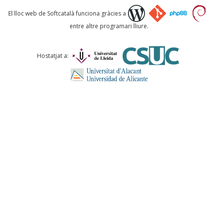
Què proposeu?
El lloc web de Softcatalà funciona gràcies a
entre altre programari lliure.
Comentari *
Hostatjat a:
ENVIA