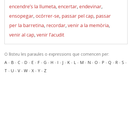
encendre’s la llumeta
,
encertar
,
endevinar
,
ensopegar
,
ocórrer-se
,
passar pel cap
,
passar
per la barretina
,
recordar
,
venir a la memòria
,
venir al cap
,
venir l’acudit
O llisteu les paraules o expressions que comencen per:
A
-
B
-
C
-
D
-
E
-
F
-
G
-
H
-
I
-
J
-
K
-
L
-
M
-
N
-
O
-
P
-
Q
-
R
-
S
-
T
-
U
-
V
-
W
-
X
-
Y
-
Z