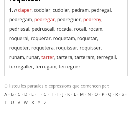
1.
n
claper
, codolar, cudolar, pedram, pedregal,
pedregam,
pedregar
, pedreguer,
pedreny
,
pedrissal, pedruscall, rocada, rocall, rocam,
roqueral, roquerar, roquetam, roquetar,
roqueter, roquetera, roquissar, roquisser,
runam, runar,
tarter
, tartera, tarteram, terregall,
terregaller, terregam, terreguer
O llisteu les paraules o expressions que comencen per:
A
-
B
-
C
-
D
-
E
-
F
-
G
-
H
-
I
-
J
-
K
-
L
-
M
-
N
-
O
-
P
-
Q
-
R
-
S
-
T
-
U
-
V
-
W
-
X
-
Y
-
Z