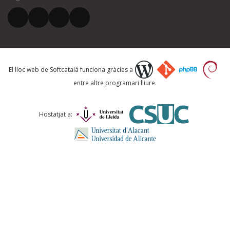
El vostre correu electrònic *
Què proposeu?
El lloc web de Softcatalà funciona gràcies a
entre altre programari lliure.
Comentari *
Hostatjat a:
ENVIA