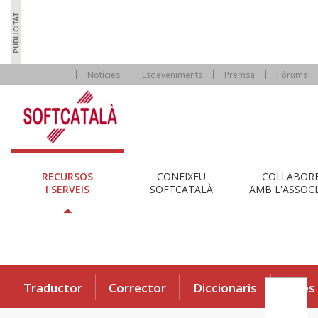
Notícies
Esdeveniments
Premsa
Fòrums
RECURSOS
CONEIXEU
COL·LABOR
I SERVEIS
SOFTCATALÀ
AMB L'ASSOCI
Traductor
Corrector
Diccionaris
Eines