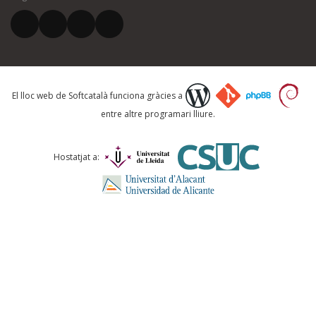
El vostre correu electrònic *
Què proposeu?
El lloc web de Softcatalà funciona gràcies a
entre altre programari lliure.
Comentari *
Hostatjat a:
ENVIA