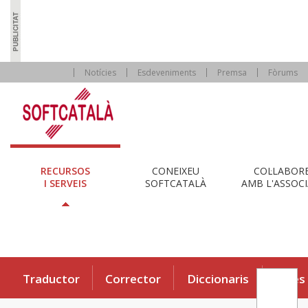
Notícies
Esdeveniments
Premsa
Fòrums
RECURSOS
CONEIXEU
COL·LABOR
I SERVEIS
SOFTCATALÀ
AMB L'ASSOCI
Traductor
Corrector
Diccionaris
Eines