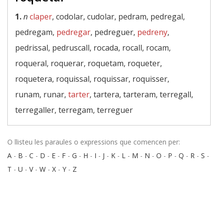
1.
n
claper
, codolar, cudolar, pedram, pedregal,
pedregam,
pedregar
, pedreguer,
pedreny
,
pedrissal, pedruscall, rocada, rocall, rocam,
roqueral, roquerar, roquetam, roqueter,
roquetera, roquissal, roquissar, roquisser,
runam, runar,
tarter
, tartera, tarteram, terregall,
terregaller, terregam, terreguer
O llisteu les paraules o expressions que comencen per:
A
-
B
-
C
-
D
-
E
-
F
-
G
-
H
-
I
-
J
-
K
-
L
-
M
-
N
-
O
-
P
-
Q
-
R
-
S
-
T
-
U
-
V
-
W
-
X
-
Y
-
Z