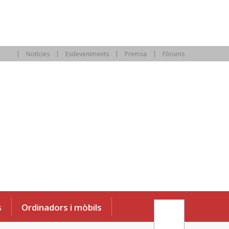
Notícies
Esdeveniments
Premsa
Fòrums
s
Ordinadors i mòbils