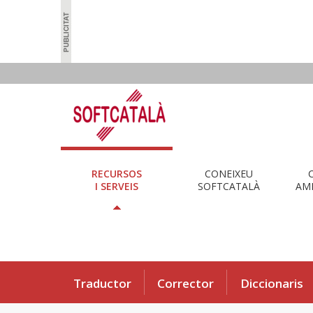
RECURSOS
CONEIXEU
I SERVEIS
SOFTCATALÀ
AMB
Traductor
Corrector
Diccionaris