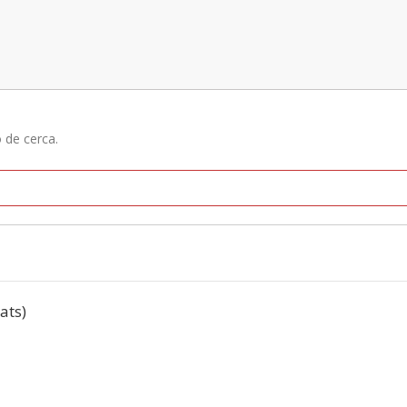
ó de cerca.
tats)