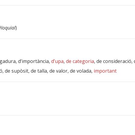
l·loquial
)
ergadura, d’importància,
d’upa
,
de categoria
, de consideració,
, de supòsit, de talla, de valor, de volada,
important