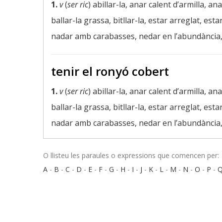
1.
v
(
ser ric
) abillar-la, anar calent d’armilla, an
ballar-la grassa, bitllar-la, estar arreglat, es
nadar amb carabasses, nedar en l’abundància, ne
tenir el ronyó cobert
1.
v
(
ser ric
) abillar-la, anar calent d’armilla, an
ballar-la grassa, bitllar-la, estar arreglat, es
nadar amb carabasses, nedar en l’abundància, n
O llisteu les paraules o expressions que comencen per:
A
-
B
-
C
-
D
-
E
-
F
-
G
-
H
-
I
-
J
-
K
-
L
-
M
-
N
-
O
-
P
-