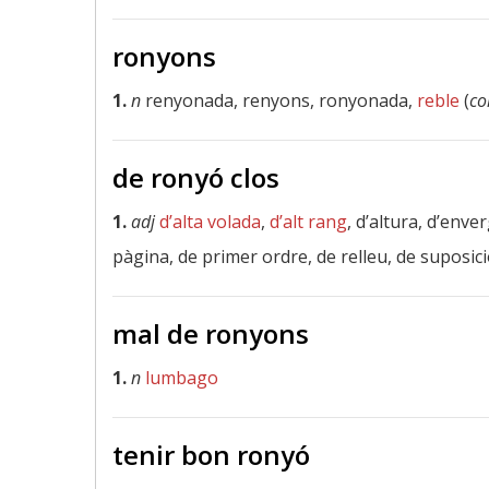
ronyons
1.
n
renyonada, renyons, ronyonada,
reble
(
co
de ronyó clos
1.
adj
d’alta volada
,
d’alt rang
, d’altura, d’env
pàgina, de primer ordre, de relleu, de suposició
mal de ronyons
1.
n
lumbago
tenir bon ronyó