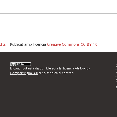
dits
– Publicat amb llicència
Creative Commons CC-BY 4.0
nformeu d'errors
El contingut està disponible sota la llicència
Atribució -
CompartirIgual 4.0
si no s'indica el contrari.
mps següents i descriviu quina és la millora que