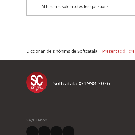
Al fòrum resolem totes les qüestions.
Diccionari de sinònims de Softcatalà –
Presentació i crè
Proposeu-nos millores o i
Softcatalà © 1998-2026
Si heu trobat un error o voleu proposar alguna millora, ompliu els ca
proposeu o l'error del qual voleu informar-nos.
El vostre nom *
Seguiu-nos
El vostre correu electrònic *