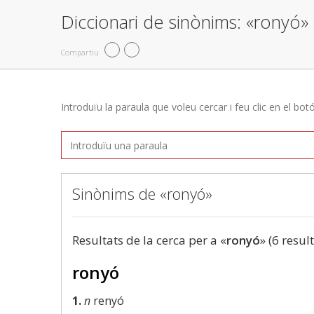
Diccionari de sinònims: «ronyó»
Compartiu
Introduïu la paraula que voleu cercar i feu clic en el bot
Sinònims de «ronyó»
Resultats de la cerca per a «
ronyó
» (6 resul
ronyó
1.
n
renyó