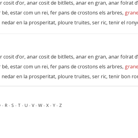
ar cosit d’or, anar cosit de bitllets, anar en gran, anar folrat 
tar bé, estar com un rei, fer pans de crostons els arbres,
grane
dar en la prosperitat, ploure truites, ser ric, tenir el rony
ar cosit d’or, anar cosit de bitllets, anar en gran, anar folrat 
tar bé, estar com un rei, fer pans de crostons els arbres,
grane
edar en la prosperitat, ploure truites, ser ric, tenir bon ro
Q
-
R
-
S
-
T
-
U
-
V
-
W
-
X
-
Y
-
Z