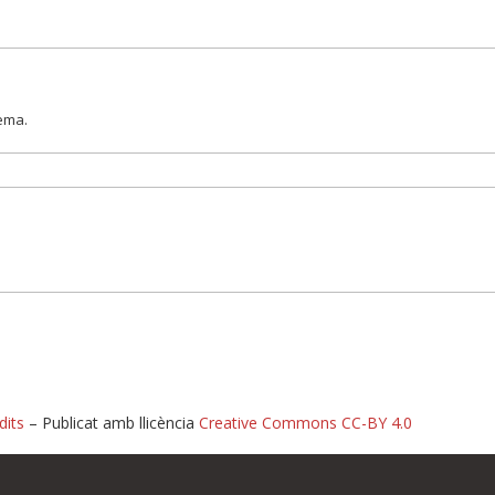
lema.
dits
– Publicat amb llicència
Creative Commons CC-BY 4.0