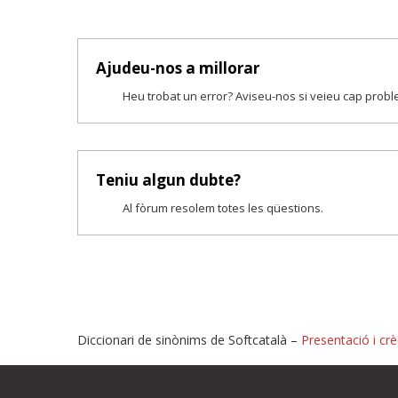
Ajudeu-nos a millorar
Heu trobat un error? Aviseu-nos si veieu cap prob
Teniu algun dubte?
Al fòrum resolem totes les qüestions.
Diccionari de sinònims de Softcatalà –
Presentació i crè