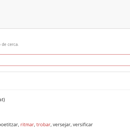
ó de cerca.
at)
poetitzar,
ritmar
,
trobar
, versejar, versificar