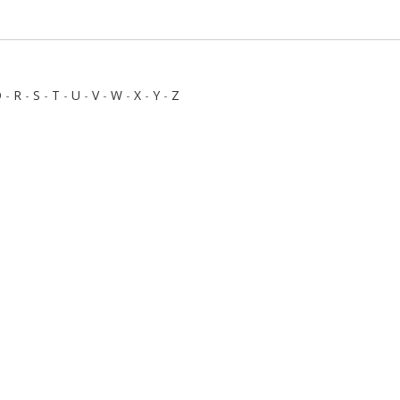
Q
-
R
-
S
-
T
-
U
-
V
-
W
-
X
-
Y
-
Z