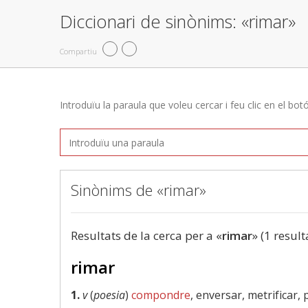
Diccionari de sinònims: «rimar»
Compartiu
Introduïu la paraula que voleu cercar i feu clic en el bot
Sinònims de «rimar»
Resultats de la cerca per a «
rimar
» (1 result
rimar
1.
v
(
poesia
)
compondre
, enversar, metrificar, 