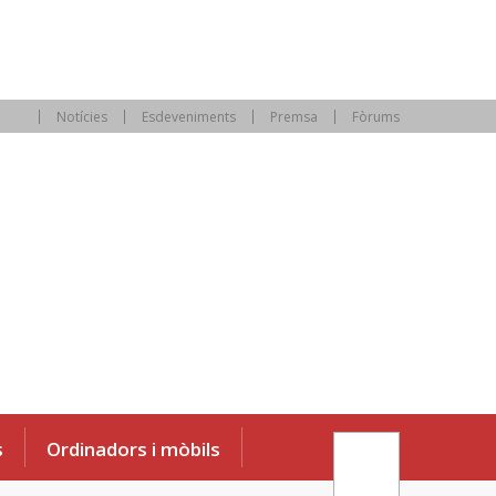
Notícies
Esdeveniments
Premsa
Fòrums
s
Ordinadors i mòbils