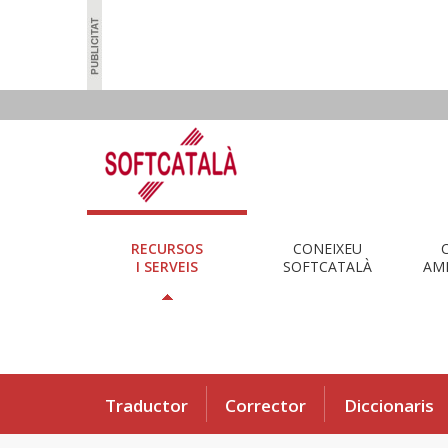
RECURSOS
CONEIXEU
I SERVEIS
SOFTCATALÀ
AMB
Traductor
Corrector
Diccionaris