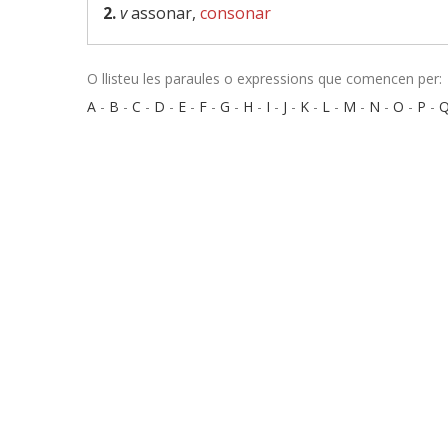
2.
v
assonar,
consonar
O llisteu les paraules o expressions que comencen per:
A
-
B
-
C
-
D
-
E
-
F
-
G
-
H
-
I
-
J
-
K
-
L
-
M
-
N
-
O
-
P
-