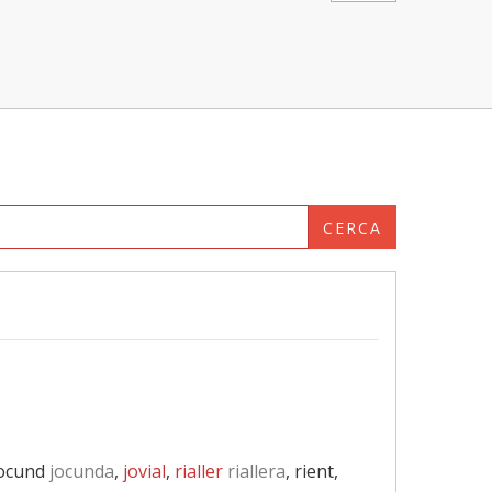
CERCA
jocund
jocunda
,
jovial
,
rialler
riallera
, rient,