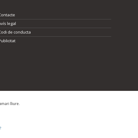
Contacte
Avís legal
Codi de conducta
Publicitat
mari lliure.