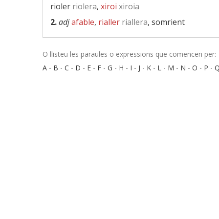
rioler
riolera
,
xiroi
xiroia
2.
adj
afable
,
rialler
riallera
, somrient
O llisteu les paraules o expressions que comencen per:
A
-
B
-
C
-
D
-
E
-
F
-
G
-
H
-
I
-
J
-
K
-
L
-
M
-
N
-
O
-
P
-