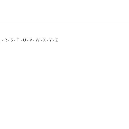
Q
-
R
-
S
-
T
-
U
-
V
-
W
-
X
-
Y
-
Z