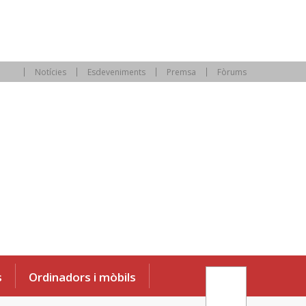
Notícies
Esdeveniments
Premsa
Fòrums
s
Ordinadors i mòbils