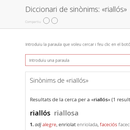
Diccionari de sinònims: «riallós»
Compartiu
Introduïu la paraula que voleu cercar i feu clic en el bot
Sinònims de «riallós»
Resultats de la cerca per a «
riallós
» (1 resul
riallós
riallosa
1.
adj
alegre
, enriolat
enriolada
,
faceciós
facec