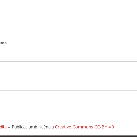
lema.
dits
– Publicat amb llicència
Creative Commons CC-BY 4.0