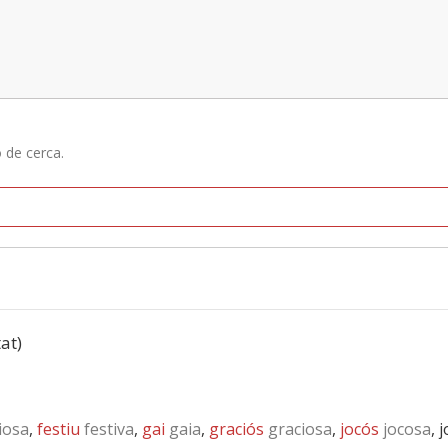
ó de cerca.
tat)
iosa
,
festiu
festiva
,
gai
gaia
,
graciós
graciosa
,
jocós
jocosa
, 