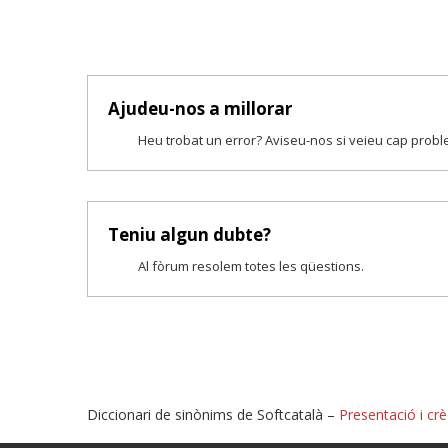
Ajudeu-nos a millorar
Heu trobat un error? Aviseu-nos si veieu cap prob
Teniu algun dubte?
Al fòrum resolem totes les qüestions.
Diccionari de sinònims de Softcatalà –
Presentació i crè