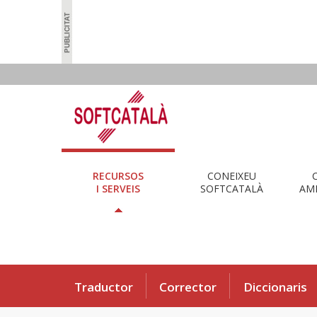
RECURSOS
CONEIXEU
I SERVEIS
SOFTCATALÀ
AMB
Traductor
Corrector
Diccionaris