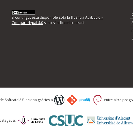
nformeu d'errors
El contingut està disponible sota la llicència
Atribució -
CompartirIgual 4.0
si no s'indica el contrari.
mps següents i descriviu quina és la millora que
 de Softcatalà funciona gràcies a
entre altre progra
statjat a: