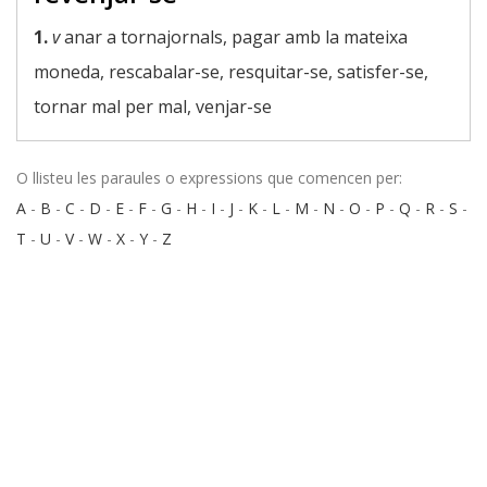
1.
v
anar a tornajornals, pagar amb la mateixa
moneda, rescabalar-se, resquitar-se, satisfer-se,
tornar mal per mal, venjar-se
O llisteu les paraules o expressions que comencen per:
A
-
B
-
C
-
D
-
E
-
F
-
G
-
H
-
I
-
J
-
K
-
L
-
M
-
N
-
O
-
P
-
Q
-
R
-
S
-
T
-
U
-
V
-
W
-
X
-
Y
-
Z