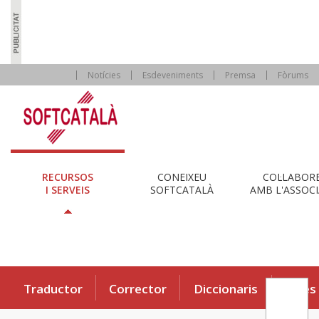
Notícies
Esdeveniments
Premsa
Fòrums
RECURSOS
CONEIXEU
COL·LABOR
I SERVEIS
SOFTCATALÀ
AMB L'ASSOCI
Traductor
Corrector
Diccionaris
Eines