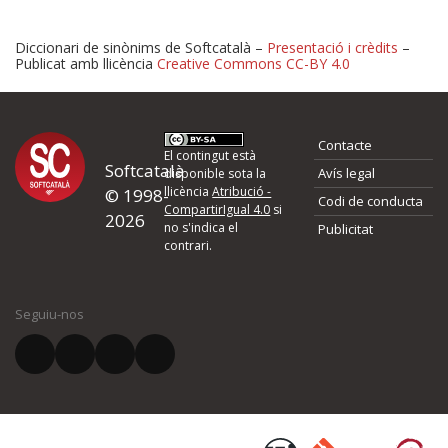
Diccionari de sinònims de Softcatalà –
Presentació i crèdits
–
Publicat amb llicència
Creative Commons CC-BY 4.0
Proposeu-nos millores o 
Contacte
d'errors
El contingut està
Softcatalà
Avís legal
disponible sota la
llicència
Atribució -
© 1998-
Codi de conducta
Si heu trobat un error o voleu proposar alguna millora, ompliu els ca
CompartirIgual 4.0
si
2026
quina és la millora que proposeu o l'error del qual voleu informar-no
no s'indica el
Publicitat
contrari.
El vostre nom *
Seguiu-nos
El vostre correu electrònic *