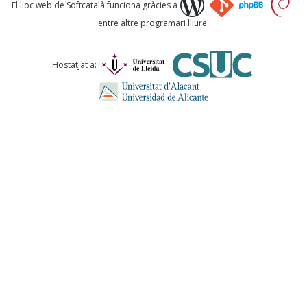
Què proposeu?
El lloc web de Softcatalà funciona gràcies a
entre altre programari lliure.
Comentari *
Hostatjat a:
ENVIA