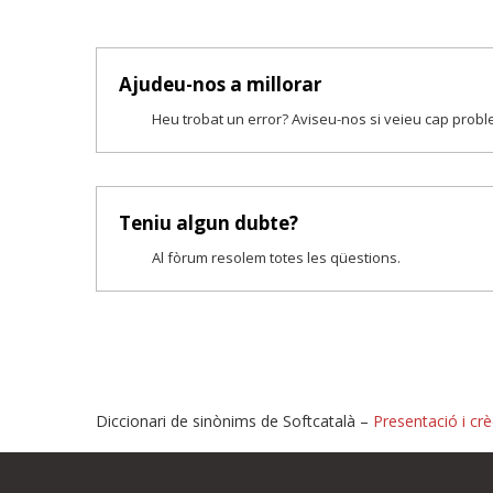
Ajudeu-nos a millorar
Heu trobat un error? Aviseu-nos si veieu cap prob
Teniu algun dubte?
Al fòrum resolem totes les qüestions.
Diccionari de sinònims de Softcatalà –
Presentació i crè