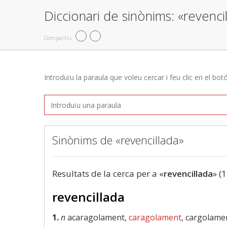
Diccionari de sinònims: «revenci
Compartiu
Introduïu la paraula que voleu cercar i feu clic en el bot
Sinònims de «revencillada»
Resultats de la cerca per a «
revencillada
» (1
revencillada
1.
n
acaragolament,
caragolament
, cargolame