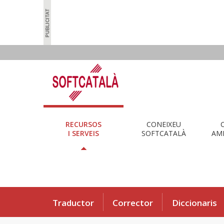
RECURSOS
CONEIXEU
I SERVEIS
SOFTCATALÀ
AMB
Traductor
Corrector
Diccionaris