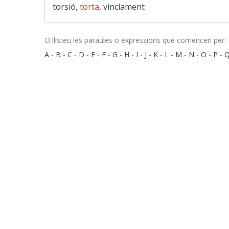
torsió,
torta
, vinclament
O llisteu les paraules o expressions que comencen per:
A
-
B
-
C
-
D
-
E
-
F
-
G
-
H
-
I
-
J
-
K
-
L
-
M
-
N
-
O
-
P
-