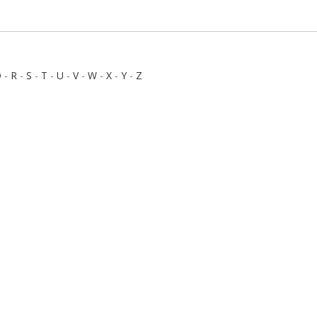
Q
-
R
-
S
-
T
-
U
-
V
-
W
-
X
-
Y
-
Z