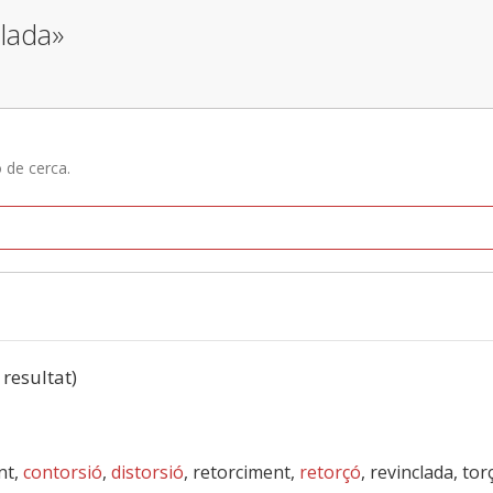
llada»
ó de cerca.
 resultat)
nt,
contorsió
,
distorsió
, retorciment,
retorçó
, revinclada, to