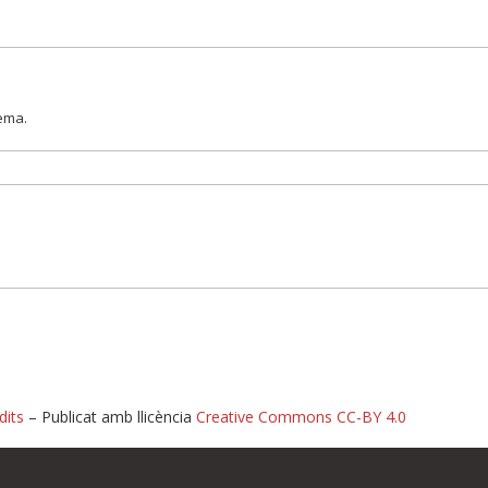
lema.
dits
– Publicat amb llicència
Creative Commons CC-BY 4.0