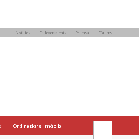
Notícies
Esdeveniments
Premsa
Fòrums
s
Ordinadors i mòbils