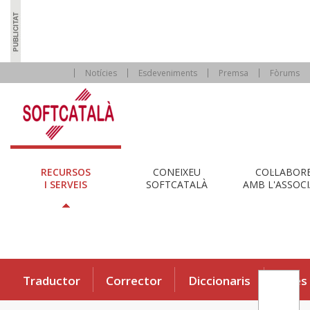
Notícies
Esdeveniments
Premsa
Fòrums
RECURSOS
CONEIXEU
COL·LABOR
I SERVEIS
SOFTCATALÀ
AMB L'ASSOCI
Traductor
Corrector
Diccionaris
Eines