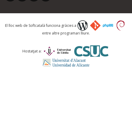
Què proposeu?
El lloc web de Softcatalà funciona gràcies a
entre altre programari lliure.
Comentari *
Hostatjat a:
ENVIA