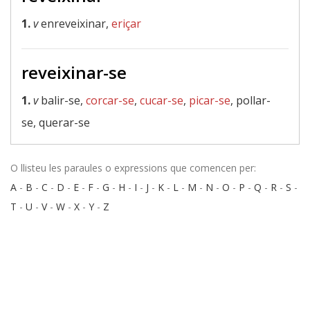
1.
v
enreveixinar,
eriçar
reveixinar-se
1.
v
balir-se,
corcar-se
,
cucar-se
,
picar-se
, pollar-
se, querar-se
O llisteu les paraules o expressions que comencen per:
A
-
B
-
C
-
D
-
E
-
F
-
G
-
H
-
I
-
J
-
K
-
L
-
M
-
N
-
O
-
P
-
Q
-
R
-
S
-
T
-
U
-
V
-
W
-
X
-
Y
-
Z