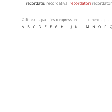
recordatiu
recordativa
,
recordatori
recordatòr
O llisteu les paraules o expressions que comencen per:
A
-
B
-
C
-
D
-
E
-
F
-
G
-
H
-
I
-
J
-
K
-
L
-
M
-
N
-
O
-
P
-