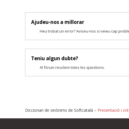
Ajudeu-nos a millorar
Heu trobat un error? Aviseu-nos si veieu cap prob
Teniu algun dubte?
Al fòrum resolem totes les qüestions.
Diccionari de sinònims de Softcatalà –
Presentació i crè