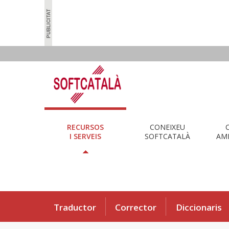
RECURSOS
CONEIXEU
I SERVEIS
SOFTCATALÀ
AMB
Traductor
Corrector
Diccionaris