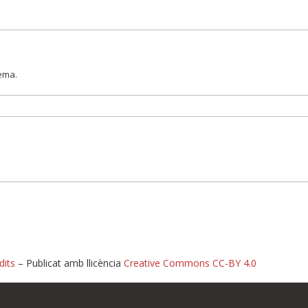
lema.
dits
– Publicat amb llicència
Creative Commons CC-BY 4.0