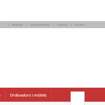
Notícies
Esdeveniments
Premsa
Fòrums
s
Ordinadors i mòbils