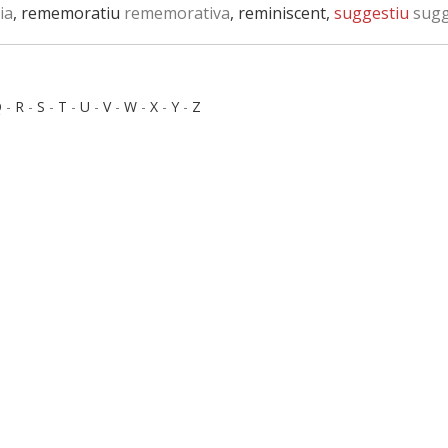
ia
, rememoratiu
rememorativa
, reminiscent,
suggestiu
sugg
Q
-
R
-
S
-
T
-
U
-
V
-
W
-
X
-
Y
-
Z