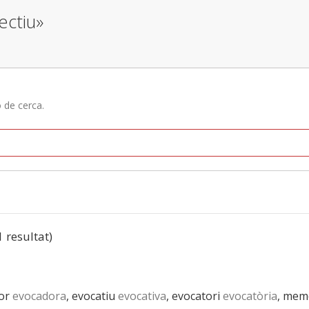
ectiu»
ó de cerca.
1 resultat)
or
evocadora
, evocatiu
evocativa
, evocatori
evocatòria
, memo