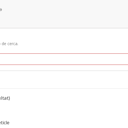
»
ó de cerca.
ltat)
ticle