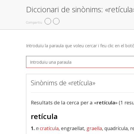
Diccionari de sinònims: «retícula
Compartiu
Introduïu la paraula que voleu cercar i feu clic en el bot
Sinònims de «retícula»
Resultats de la cerca per a «
retícula
» (1 resu
retícula
1.
n
cratícula
, engraellat,
graella
, quadrícula, re