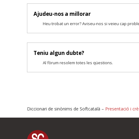
Ajudeu-nos a millorar
Heu trobat un error? Aviseu-nos si veieu cap prob
Teniu algun dubte?
Al fòrum resolem totes les qüestions.
Diccionari de sinònims de Softcatalà –
Presentació i crè
Proposeu-nos millores o i