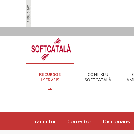
RECURSOS
CONEIXEU
I SERVEIS
SOFTCATALÀ
AMB
Traductor
Corrector
Diccionaris