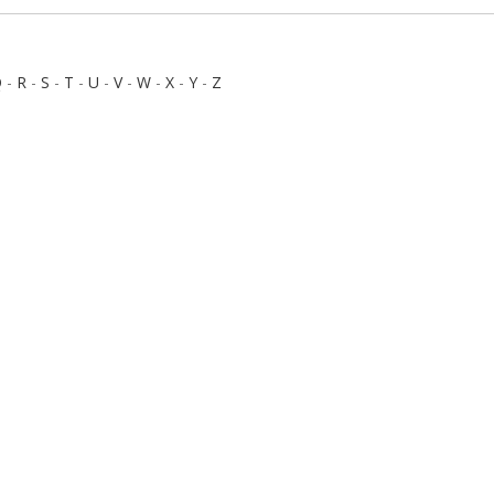
Q
-
R
-
S
-
T
-
U
-
V
-
W
-
X
-
Y
-
Z