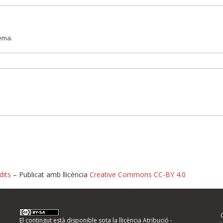
lema.
dits
– Publicat amb llicència
Creative Commons CC-BY 4.0
nformeu d'errors
El contingut està disponible sota la llicència
Atribució -