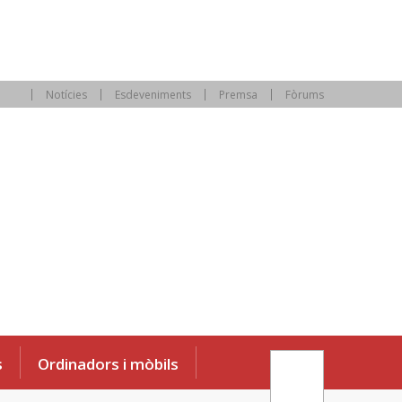
Notícies
Esdeveniments
Premsa
Fòrums
s
Ordinadors i mòbils