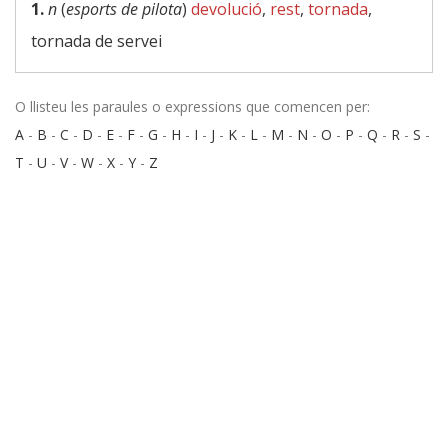
1.
n
(
esports de pilota
)
devolució
,
rest
,
tornada
,
tornada de servei
O llisteu les paraules o expressions que comencen per:
A
-
B
-
C
-
D
-
E
-
F
-
G
-
H
-
I
-
J
-
K
-
L
-
M
-
N
-
O
-
P
-
Q
-
R
-
S
-
T
-
U
-
V
-
W
-
X
-
Y
-
Z