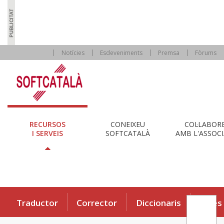
Notícies
Esdeveniments
Premsa
Fòrums
RECURSOS
CONEIXEU
COL·LABOR
I SERVEIS
SOFTCATALÀ
AMB L'ASSOCI
Traductor
Corrector
Diccionaris
Eines