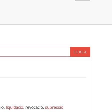
CERCA
ció,
liquidació
, revocació,
supressió