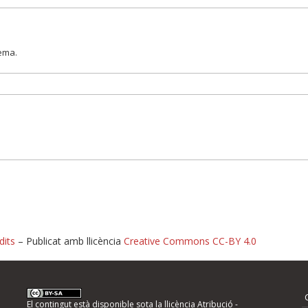
lema.
dits
– Publicat amb llicència
Creative Commons CC-BY 4.0
nformeu d'errors
El contingut està disponible sota la llicència
Atribució -