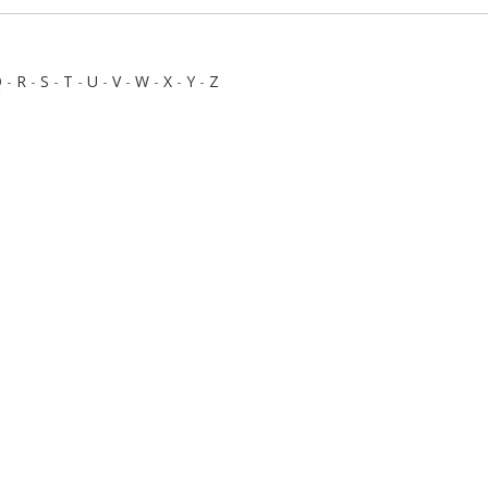
Q
-
R
-
S
-
T
-
U
-
V
-
W
-
X
-
Y
-
Z