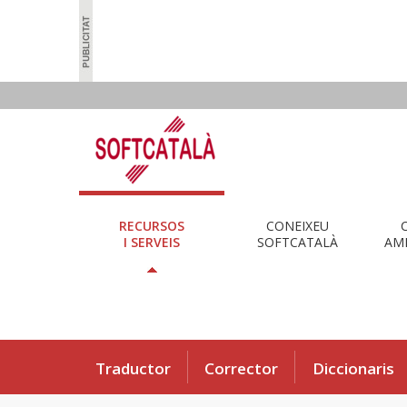
RECURSOS
CONEIXEU
I SERVEIS
SOFTCATALÀ
AMB
Traductor
Corrector
Diccionaris