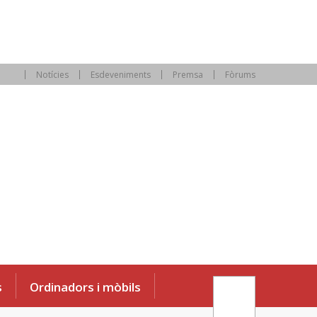
Notícies
Esdeveniments
Premsa
Fòrums
s
Ordinadors i mòbils