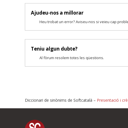
Ajudeu-nos a millorar
Heu trobat un error? Aviseu-nos si veieu cap prob
Teniu algun dubte?
Al fòrum resolem totes les qüestions.
Diccionari de sinònims de Softcatalà –
Presentació i crè
Proposeu-nos millores o i