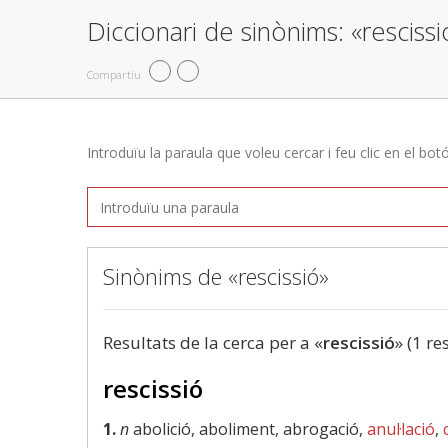
Diccionari de sinònims: «rescissi
Compartiu
Introduïu la paraula que voleu cercar i feu clic en el bot
Sinònims de «rescissió»
Resultats de la cerca per a «
rescissió
» (1 re
rescissió
1.
n
abolició, aboliment, abrogació,
anul·lació
,