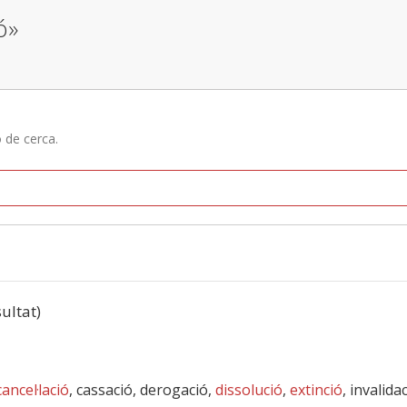
ó»
ó de cerca.
sultat)
cancel·lació
, cassació, derogació,
dissolució
,
extinció
, invalida