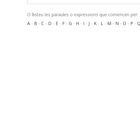
O llisteu les paraules o expressions que comencen per:
A
-
B
-
C
-
D
-
E
-
F
-
G
-
H
-
I
-
J
-
K
-
L
-
M
-
N
-
O
-
P
-