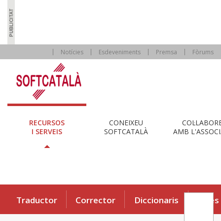
Notícies
Esdeveniments
Premsa
Fòrums
RECURSOS
CONEIXEU
COL·LABOR
I SERVEIS
SOFTCATALÀ
AMB L'ASSOCI
Traductor
Corrector
Diccionaris
Eines