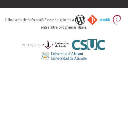
Què proposeu?
El lloc web de Softcatalà funciona gràcies a
entre altre programari lliure.
Comentari *
Hostatjat a:
ENVIA