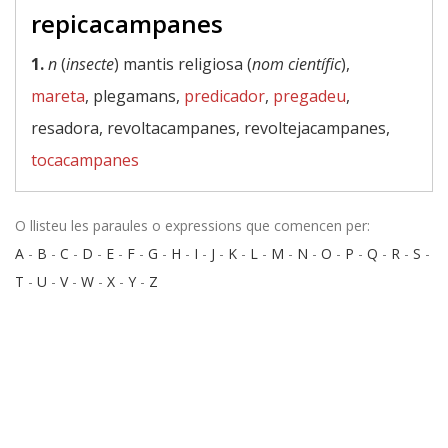
repicacampanes
1.
n
(
insecte
) mantis religiosa (
nom científic
),
mareta
, plegamans,
predicador
,
pregadeu
,
resadora, revoltacampanes, revoltejacampanes,
tocacampanes
O llisteu les paraules o expressions que comencen per:
A
-
B
-
C
-
D
-
E
-
F
-
G
-
H
-
I
-
J
-
K
-
L
-
M
-
N
-
O
-
P
-
Q
-
R
-
S
-
T
-
U
-
V
-
W
-
X
-
Y
-
Z