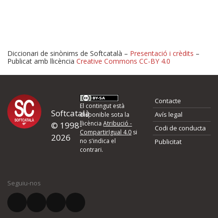
Diccionari de sinònims de Softcatalà –
Presentació i crèdits
–
Publicat amb llicència
Creative Commons CC-BY 4.0
Proposeu-nos millores o 
Contacte
d'errors
El contingut està
Softcatalà
Avís legal
disponible sota la
llicència
Atribució -
© 1998-
Codi de conducta
Si heu trobat un error o voleu proposar alguna millora, ompliu els ca
CompartirIgual 4.0
si
2026
quina és la millora que proposeu o l'error del qual voleu informar-no
no s'indica el
Publicitat
contrari.
El vostre nom *
Seguiu-nos
El vostre correu electrònic *