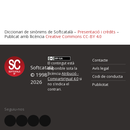
Diccionari de sinònims de Softcatalà –
Presentació i crèdits
–
Publicat amb llicència
Creative Commons CC-BY 4.0
Proposeu-nos millores o 
Contacte
d'errors
El contingut està
Softcatalà
Avís legal
disponible sota la
llicència
Atribució -
© 1998-
Codi de conducta
Si heu trobat un error o voleu proposar alguna millora, ompliu els ca
CompartirIgual 4.0
si
2026
quina és la millora que proposeu o l'error del qual voleu informar-no
no s'indica el
Publicitat
contrari.
El vostre nom *
Seguiu-nos
El vostre correu electrònic *