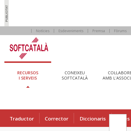
Notícies
Esdeveniments
Premsa
Fòrums
RECURSOS
CONEIXEU
COL·LABOR
I SERVEIS
SOFTCATALÀ
AMB L'ASSOCI
Traductor
Corrector
Diccionaris
Eines