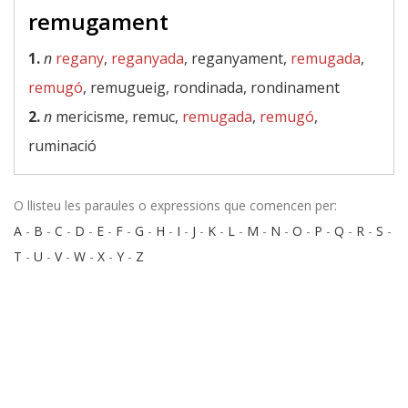
remugament
1.
n
regany
,
reganyada
, reganyament,
remugada
,
remugó
, remugueig, rondinada, rondinament
2.
n
mericisme, remuc,
remugada
,
remugó
,
ruminació
O llisteu les paraules o expressions que comencen per:
A
-
B
-
C
-
D
-
E
-
F
-
G
-
H
-
I
-
J
-
K
-
L
-
M
-
N
-
O
-
P
-
Q
-
R
-
S
-
T
-
U
-
V
-
W
-
X
-
Y
-
Z