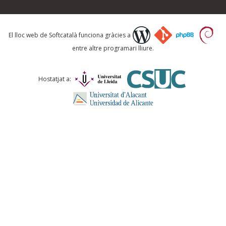
Què proposeu?
El lloc web de Softcatalà funciona gràcies a
entre altre programari lliure.
Comentari *
Hostatjat a:
ENVIA