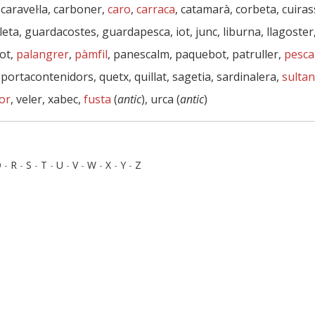
caravel·la, carboner,
caro
,
carraca
, catamarà, corbeta, cuiras
leta, guardacostes, guardapesca, iot, junc, liburna, llagoster,
bot,
palangrer
,
pàmfil
, panescalm, paquebot, patruller,
pesca
ortacontenidors, quetx, quillat, sagetia, sardinalera,
sulta
or
, veler, xabec,
fusta
(
antic
), urca (
antic
)
Q
-
R
-
S
-
T
-
U
-
V
-
W
-
X
-
Y
-
Z