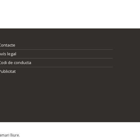
Contacte
Avís legal
Codi de conducta
Publicitat
mari lliure.