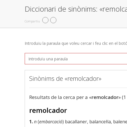
Diccionari de sinònims: «remolc
Compartiu
Introduïu la paraula que voleu cercar i feu clic en el bot
Sinònims de «remolcador»
Resultats de la cerca per a «
remolcador
» (1
remolcador
1.
n
(
embarcació
) bacallaner, balancel·la, balen