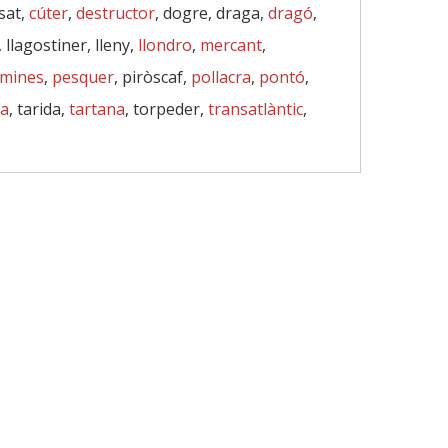
sat,
cúter
,
destructor
, dogre, draga,
dragó
,
 llagostiner, lleny,
llondro
,
mercant
,
mines
,
pesquer
, piròscaf,
pollacra
,
pontó
,
na
, tarida,
tartana
, torpeder,
transatlàntic
,