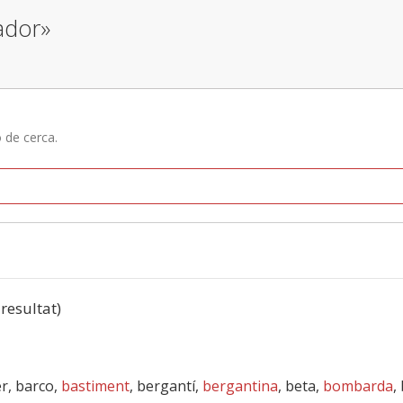
ador»
ó de cerca.
 resultat)
er, barco,
bastiment
, bergantí,
bergantina
, beta,
bombarda
,