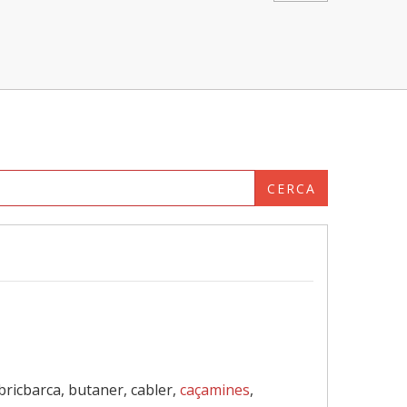
CERCA
 bricbarca, butaner, cabler,
caçamines
,