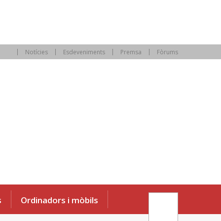
Notícies
Esdeveniments
Premsa
Fòrums
s
Ordinadors i mòbils