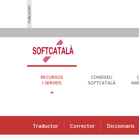
RECURSOS
CONEIXEU
I SERVEIS
SOFTCATALÀ
AMB
Traductor
Corrector
Diccionaris