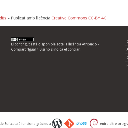
dits
– Publicat amb llicència
Creative Commons CC-BY 4.0
nformeu d'errors
El contingut està disponible sota la llicència
Atribució -
CompartirIgual 4.0
si no s'indica el contrari.
mps següents i descriviu quina és la millora que
 de Softcatalà funciona gràcies a
entre altre progra