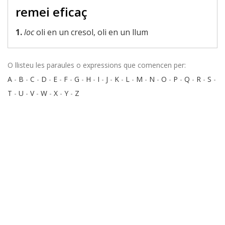
remei eficaç
1.
loc
oli en un cresol, oli en un llum
O llisteu les paraules o expressions que comencen per:
A
-
B
-
C
-
D
-
E
-
F
-
G
-
H
-
I
-
J
-
K
-
L
-
M
-
N
-
O
-
P
-
Q
-
R
-
S
-
T
-
U
-
V
-
W
-
X
-
Y
-
Z