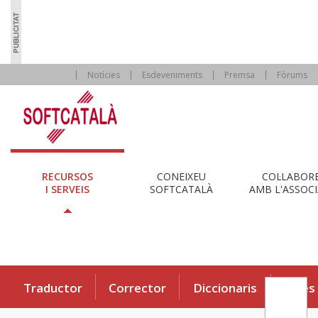
Notícies
Esdeveniments
Premsa
Fòrums
RECURSOS
CONEIXEU
COL·LABOR
I SERVEIS
SOFTCATALÀ
AMB L'ASSOCI
Traductor
Corrector
Diccionaris
Eines