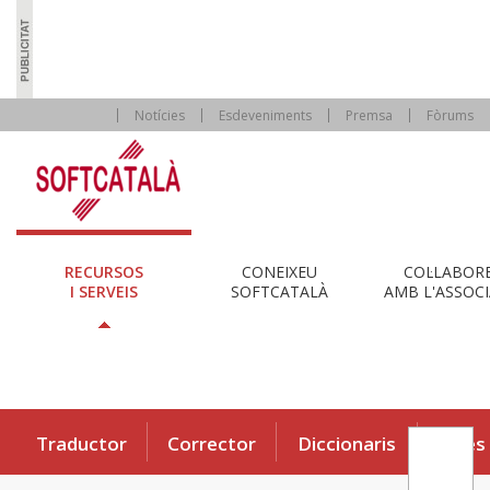
Notícies
Esdeveniments
Premsa
Fòrums
RECURSOS
CONEIXEU
COL·LABOR
I SERVEIS
SOFTCATALÀ
AMB L'ASSOCI
Traductor
Corrector
Diccionaris
Eines