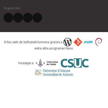
Seguiu-nos
El vostre correu electrònic *
Què proposeu?
El lloc web de Softcatalà funciona gràcies a
entre altre programari lliure.
Comentari *
Hostatjat a: