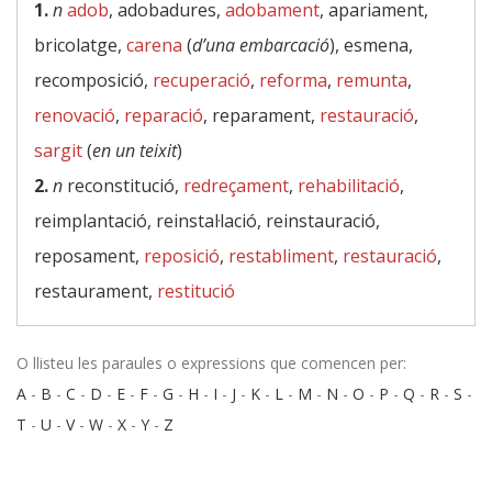
1.
n
adob
, adobadures,
adobament
, apariament,
bricolatge,
carena
(
d’una embarcació
), esmena,
recomposició,
recuperació
,
reforma
,
remunta
,
renovació
,
reparació
, reparament,
restauració
,
sargit
(
en un teixit
)
2.
n
reconstitució,
redreçament
,
rehabilitació
,
reimplantació, reinstal·lació, reinstauració,
reposament,
reposició
,
restabliment
,
restauració
,
restaurament,
restitució
O llisteu les paraules o expressions que comencen per:
A
-
B
-
C
-
D
-
E
-
F
-
G
-
H
-
I
-
J
-
K
-
L
-
M
-
N
-
O
-
P
-
Q
-
R
-
S
-
T
-
U
-
V
-
W
-
X
-
Y
-
Z