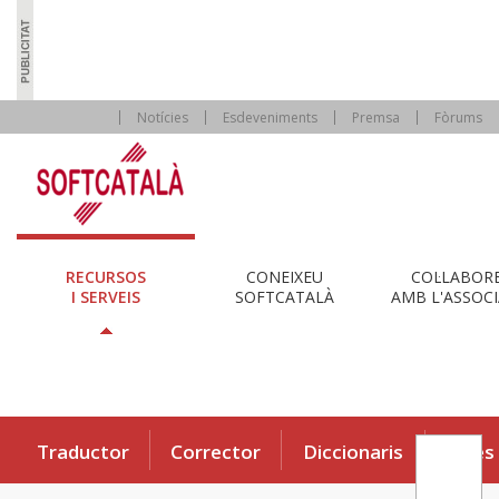
Notícies
Esdeveniments
Premsa
Fòrums
RECURSOS
CONEIXEU
COL·LABOR
I SERVEIS
SOFTCATALÀ
AMB L'ASSOCI
Traductor
Corrector
Diccionaris
Eines