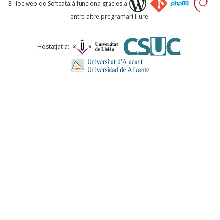
Què proposeu?
El lloc web de Softcatalà funciona gràcies a
entre altre programari lliure.
Comentari *
Hostatjat a:
ENVIA