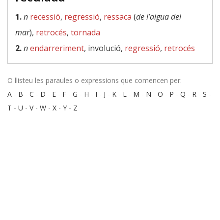
1.
n
recessió
,
regressió
,
ressaca
(
de l’aigua del
mar
),
retrocés
,
tornada
2.
n
endarreriment
, involució,
regressió
,
retrocés
O llisteu les paraules o expressions que comencen per:
A
-
B
-
C
-
D
-
E
-
F
-
G
-
H
-
I
-
J
-
K
-
L
-
M
-
N
-
O
-
P
-
Q
-
R
-
S
-
T
-
U
-
V
-
W
-
X
-
Y
-
Z