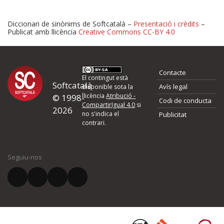
Diccionari de sinònims de Softcatalà –
Presentació i crèdits
–
Publicat amb llicència
Creative Commons CC-BY 4.0
Proposeu-nos millores o 
Contacte
d'errors
El contingut està
Softcatalà
Avís legal
disponible sota la
llicència
Atribució -
© 1998-
Codi de conducta
Si heu trobat un error o voleu proposar alguna millora, ompliu els ca
CompartirIgual 4.0
si
2026
quina és la millora que proposeu o l'error del qual voleu informar-no
no s'indica el
Publicitat
contrari.
El vostre nom *
Seguiu-nos
El vostre correu electrònic *