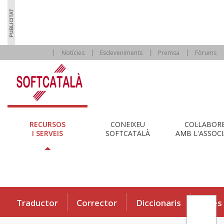
Notícies
Esdeveniments
Premsa
Fòrums
RECURSOS
CONEIXEU
COL·LABOR
I SERVEIS
SOFTCATALÀ
AMB L'ASSOCI
Traductor
Corrector
Diccionaris
Eines