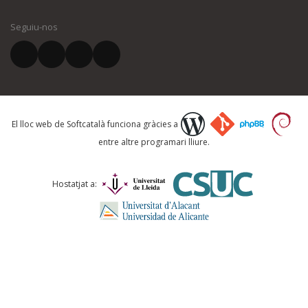
Seguiu-nos
El vostre correu electrònic *
Què proposeu?
El lloc web de Softcatalà funciona gràcies a
entre altre programari lliure.
Comentari *
Hostatjat a: