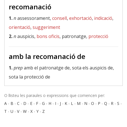
recomanació
1.
n
assessorament,
consell
,
exhortació
,
indicació
,
orientació
,
suggeriment
2.
n
auspicis,
bons oficis
, patronatge,
protecció
amb la recomanació de
1.
prep
amb el patronatge de, sota els auspicis de,
sota la protecció de
O llisteu les paraules o expressions que comencen per:
A
-
B
-
C
-
D
-
E
-
F
-
G
-
H
-
I
-
J
-
K
-
L
-
M
-
N
-
O
-
P
-
Q
-
R
-
S
-
T
-
U
-
V
-
W
-
X
-
Y
-
Z