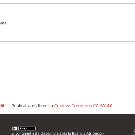
lema.
dits
– Publicat amb llicència
Creative Commons CC-BY 4.0
nformeu d'errors
El contingut està disponible sota la llicència
Atribució -