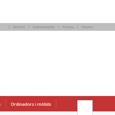
Notícies
Esdeveniments
Premsa
Fòrums
s
Ordinadors i mòbils