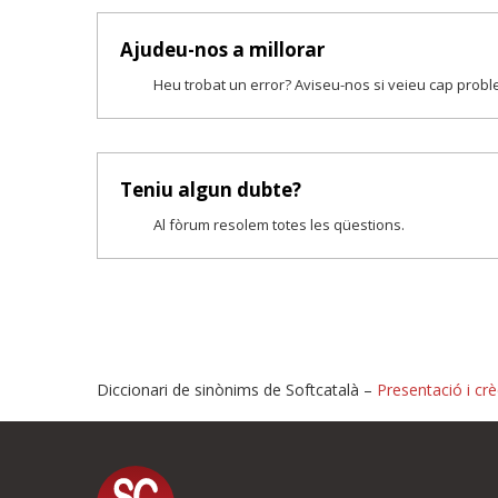
Ajudeu-nos a millorar
Heu trobat un error? Aviseu-nos si veieu cap prob
Teniu algun dubte?
Al fòrum resolem totes les qüestions.
Diccionari de sinònims de Softcatalà –
Presentació i crè
Proposeu-nos millores o i