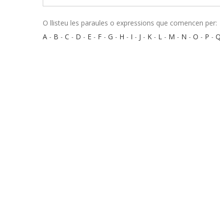
O llisteu les paraules o expressions que comencen per:
A
-
B
-
C
-
D
-
E
-
F
-
G
-
H
-
I
-
J
-
K
-
L
-
M
-
N
-
O
-
P
-