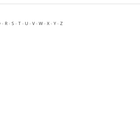
Q
-
R
-
S
-
T
-
U
-
V
-
W
-
X
-
Y
-
Z