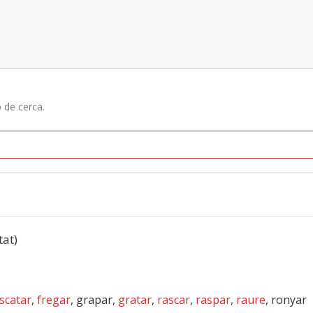
ó de cerca.
tat)
scatar
,
fregar
, grapar,
gratar
,
rascar
,
raspar
,
raure
, ronyar