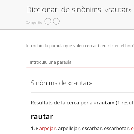
Diccionari de sinònims: «rautar»
Compartiu
Introduïu la paraula que voleu cercar i feu clic en el bot
Sinònims de «rautar»
Resultats de la cerca per a «
rautar
» (1 resul
rautar
1.
v
arpejar
, arpellejar, escarbar, escarbotar,
e