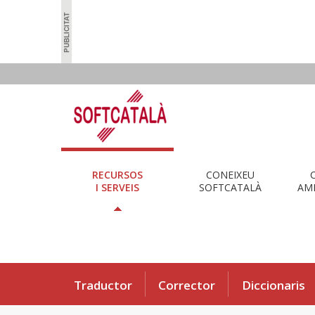
RECURSOS
CONEIXEU
I SERVEIS
SOFTCATALÀ
AMB
Traductor
Corrector
Diccionaris