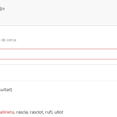
a»
ó de cerca.
sultat)
allineta
, rascla, rasclot, rufí, ullot