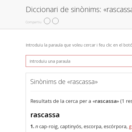
Diccionari de sinònims: «rascass
Compartiu
Introduïu la paraula que voleu cercar i feu clic en el bot
Sinònims de «rascassa»
Resultats de la cerca per a «
rascassa
» (1 re
rascassa
1.
n
cap-roig, captinyós, escorpa, escórpora,
g