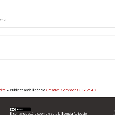
lema.
dits
– Publicat amb llicència
Creative Commons CC-BY 4.0
nformeu d'errors
El contingut està disponible sota la llicència
Atribució -