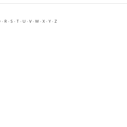
Q
-
R
-
S
-
T
-
U
-
V
-
W
-
X
-
Y
-
Z