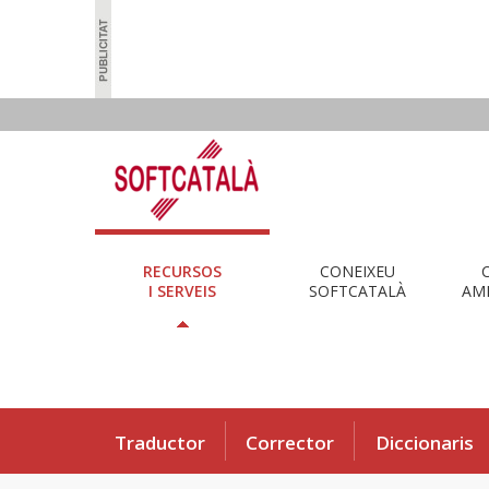
RECURSOS
CONEIXEU
I SERVEIS
SOFTCATALÀ
AMB
Traductor
Corrector
Diccionaris