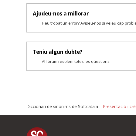
Ajudeu-nos a millorar
Heu trobat un error? Aviseu-nos si veieu cap prob
Teniu algun dubte?
Al fòrum resolem totes les qüestions.
Diccionari de sinònims de Softcatalà –
Presentació i crè
Proposeu-nos millores o i