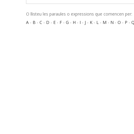
O llisteu les paraules o expressions que comencen per:
A
-
B
-
C
-
D
-
E
-
F
-
G
-
H
-
I
-
J
-
K
-
L
-
M
-
N
-
O
-
P
-