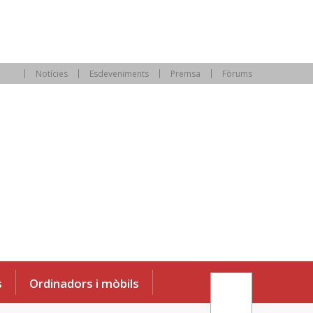
Notícies
Esdeveniments
Premsa
Fòrums
s
Ordinadors i mòbils