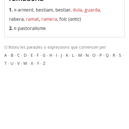
1.
n
arment, bestiam, bestiar,
dula
,
guarda
,
rabera,
ramat
,
ramera
, folc (
antic
)
2.
n
pastoralisme
O llisteu les paraules o expressions que comencen per:
A
-
B
-
C
-
D
-
E
-
F
-
G
-
H
-
I
-
J
-
K
-
L
-
M
-
N
-
O
-
P
-
Q
-
R
-
S
-
T
-
U
-
V
-
W
-
X
-
Y
-
Z