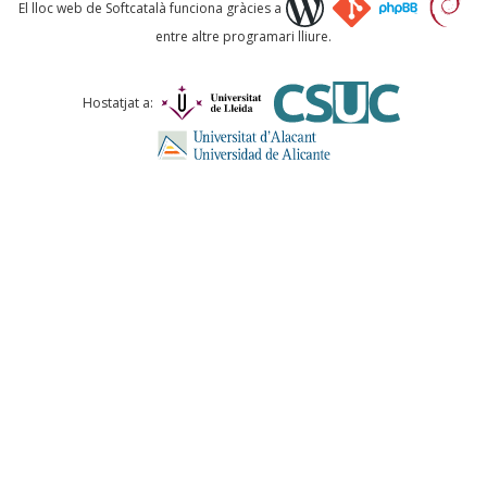
Què proposeu?
El lloc web de Softcatalà funciona gràcies a
entre altre programari lliure.
Comentari *
Hostatjat a:
ENVIA