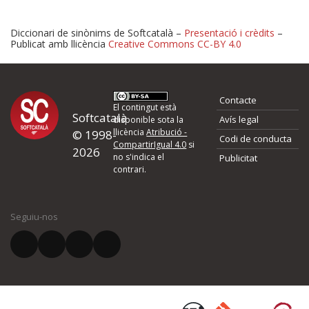
Diccionari de sinònims de Softcatalà –
Presentació i crèdits
–
Publicat amb llicència
Creative Commons CC-BY 4.0
Proposeu-nos millores o 
Contacte
d'errors
El contingut està
Softcatalà
Avís legal
disponible sota la
llicència
Atribució -
© 1998-
Codi de conducta
Si heu trobat un error o voleu proposar alguna millora, ompliu els ca
CompartirIgual 4.0
si
2026
quina és la millora que proposeu o l'error del qual voleu informar-no
no s'indica el
Publicitat
contrari.
El vostre nom *
Seguiu-nos
El vostre correu electrònic *