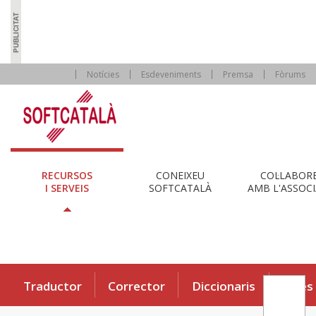
Notícies
Esdeveniments
Premsa
Fòrums
RECURSOS
CONEIXEU
COL·LABOR
I SERVEIS
SOFTCATALÀ
AMB L'ASSOCI
Traductor
Corrector
Diccionaris
Eines