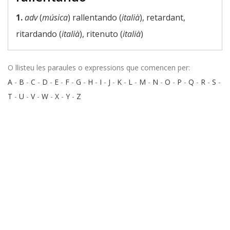
1.
adv
(
música
) rallentando (
italià
), retardant,
ritardando (
italià
), ritenuto (
italià
)
O llisteu les paraules o expressions que comencen per:
A
-
B
-
C
-
D
-
E
-
F
-
G
-
H
-
I
-
J
-
K
-
L
-
M
-
N
-
O
-
P
-
Q
-
R
-
S
-
T
-
U
-
V
-
W
-
X
-
Y
-
Z