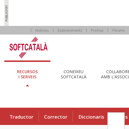
Notícies
Esdeveniments
Premsa
Fòrums
RECURSOS
CONEIXEU
COL·LABOR
I SERVEIS
SOFTCATALÀ
AMB L'ASSOCI
Traductor
Corrector
Diccionaris
Eines