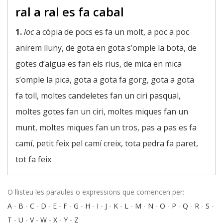
ral a ral es fa cabal
1.
loc
a còpia de pocs es fa un molt, a poc a poc
anirem lluny, de gota en gota s’omple la bota, de
gotes d’aigua es fan els rius, de mica en mica
s’omple la pica, gota a gota fa gorg, gota a gota
fa toll, moltes candeletes fan un ciri pasqual,
moltes gotes fan un ciri, moltes miques fan un
munt, moltes miques fan un tros, pas a pas es fa
camí, petit feix pel camí creix, tota pedra fa paret,
tot fa feix
O llisteu les paraules o expressions que comencen per:
A
-
B
-
C
-
D
-
E
-
F
-
G
-
H
-
I
-
J
-
K
-
L
-
M
-
N
-
O
-
P
-
Q
-
R
-
S
-
T
-
U
-
V
-
W
-
X
-
Y
-
Z