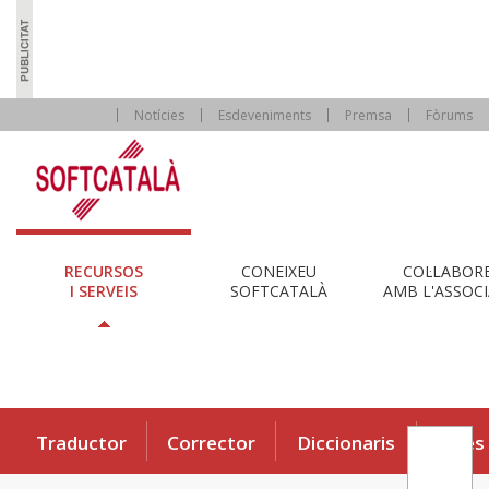
Notícies
Esdeveniments
Premsa
Fòrums
RECURSOS
CONEIXEU
COL·LABOR
I SERVEIS
SOFTCATALÀ
AMB L'ASSOCI
Traductor
Corrector
Diccionaris
Eines