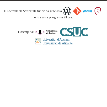
Què proposeu?
El lloc web de Softcatalà funciona gràcies a
entre altre programari lliure.
Comentari *
Hostatjat a:
ENVIA