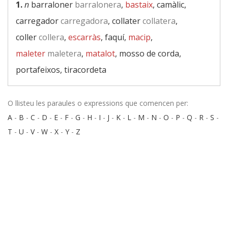
1.
n
barraloner
barralonera
,
bastaix
, camàlic,
carregador
carregadora
, collater
collatera
,
coller
collera
,
escarràs
, faquí,
macip
,
maleter
maletera
,
matalot
, mosso de corda,
portafeixos, tiracordeta
O llisteu les paraules o expressions que comencen per:
A
-
B
-
C
-
D
-
E
-
F
-
G
-
H
-
I
-
J
-
K
-
L
-
M
-
N
-
O
-
P
-
Q
-
R
-
S
-
T
-
U
-
V
-
W
-
X
-
Y
-
Z