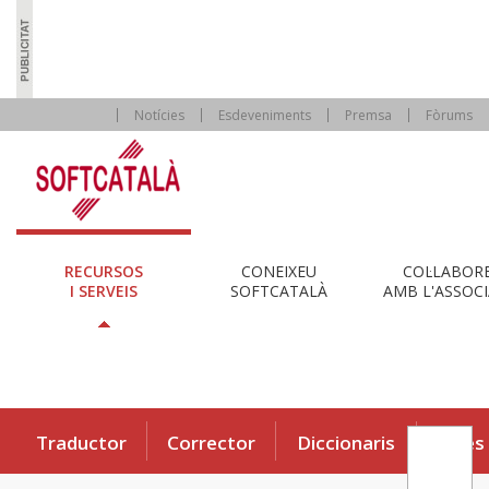
Notícies
Esdeveniments
Premsa
Fòrums
RECURSOS
CONEIXEU
COL·LABOR
I SERVEIS
SOFTCATALÀ
AMB L'ASSOCI
Traductor
Corrector
Diccionaris
Eines