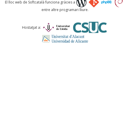
Què proposeu?
El lloc web de Softcatalà funciona gràcies a
entre altre programari lliure.
Comentari *
Hostatjat a:
ENVIA