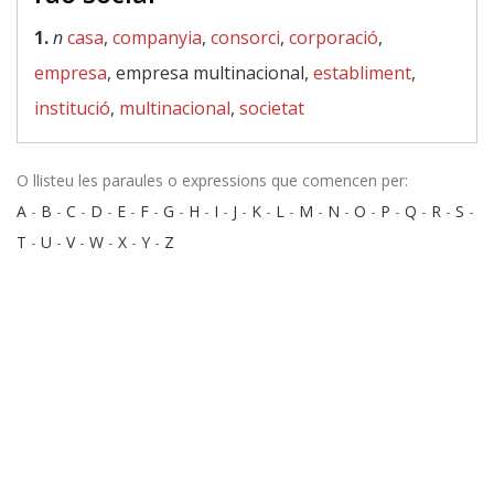
1.
n
casa
,
companyia
,
consorci
,
corporació
,
empresa
, empresa multinacional,
establiment
,
institució
,
multinacional
,
societat
O llisteu les paraules o expressions que comencen per:
A
-
B
-
C
-
D
-
E
-
F
-
G
-
H
-
I
-
J
-
K
-
L
-
M
-
N
-
O
-
P
-
Q
-
R
-
S
-
T
-
U
-
V
-
W
-
X
-
Y
-
Z