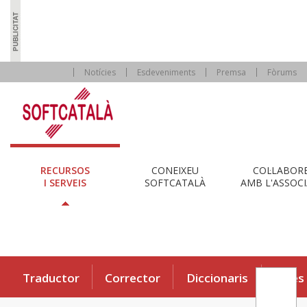
Notícies
Esdeveniments
Premsa
Fòrums
RECURSOS
CONEIXEU
COL·LABOR
I SERVEIS
SOFTCATALÀ
AMB L'ASSOCI
Traductor
Corrector
Diccionaris
Eines