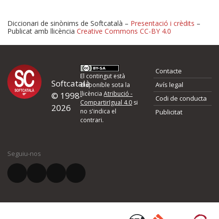
Diccionari de sinònims de Softcatalà –
Presentació i crèdits
–
Publicat amb llicència
Creative Commons CC-BY 4.0
Proposeu-nos millores o 
Contacte
d'errors
El contingut està
Softcatalà
Avís legal
disponible sota la
llicència
Atribució -
© 1998-
Codi de conducta
Si heu trobat un error o voleu proposar alguna millora, ompliu els ca
CompartirIgual 4.0
si
2026
quina és la millora que proposeu o l'error del qual voleu informar-no
no s'indica el
Publicitat
contrari.
El vostre nom *
Seguiu-nos
El vostre correu electrònic *