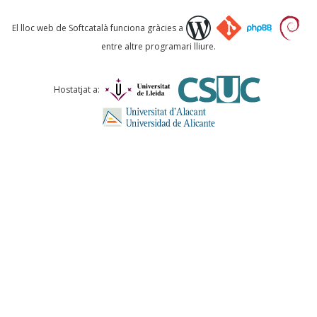
Què proposeu?
El lloc web de Softcatalà funciona gràcies a
entre altre programari lliure.
Comentari *
Hostatjat a:
ENVIA