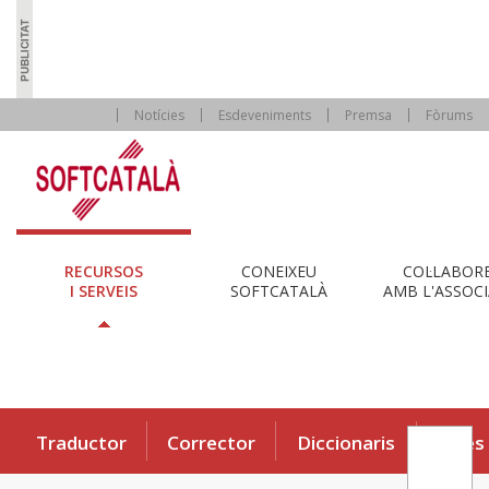
Notícies
Esdeveniments
Premsa
Fòrums
RECURSOS
CONEIXEU
COL·LABOR
I SERVEIS
SOFTCATALÀ
AMB L'ASSOCI
Traductor
Corrector
Diccionaris
Eines