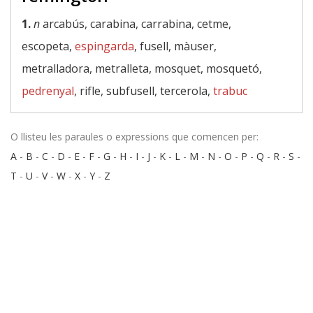
1.
n
arcabús, carabina, carrabina, cetme,
escopeta,
espingarda
, fusell, màuser,
metralladora, metralleta, mosquet, mosquetó,
pedrenyal
, rifle, subfusell, tercerola,
trabuc
O llisteu les paraules o expressions que comencen per:
A
-
B
-
C
-
D
-
E
-
F
-
G
-
H
-
I
-
J
-
K
-
L
-
M
-
N
-
O
-
P
-
Q
-
R
-
S
-
T
-
U
-
V
-
W
-
X
-
Y
-
Z