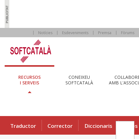
Notícies
Esdeveniments
Premsa
Fòrums
RECURSOS
CONEIXEU
COL·LABOR
I SERVEIS
SOFTCATALÀ
AMB L'ASSOCI
Traductor
Corrector
Diccionaris
Eines