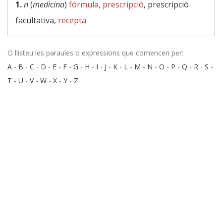
1.
n
(
medicina
)
fórmula
,
prescripció
, prescripció
facultativa,
recepta
O llisteu les paraules o expressions que comencen per:
A
-
B
-
C
-
D
-
E
-
F
-
G
-
H
-
I
-
J
-
K
-
L
-
M
-
N
-
O
-
P
-
Q
-
R
-
S
-
T
-
U
-
V
-
W
-
X
-
Y
-
Z