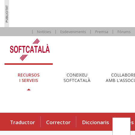
Notícies
Esdeveniments
Premsa
Fòrums
RECURSOS
CONEIXEU
COL·LABOR
I SERVEIS
SOFTCATALÀ
AMB L'ASSOCI
Traductor
Corrector
Diccionaris
Eines