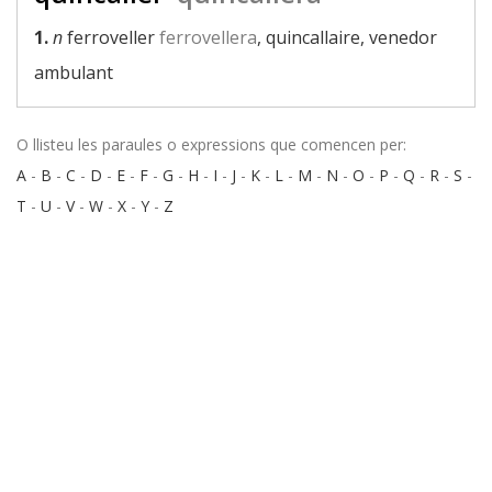
1.
n
ferroveller
ferrovellera
, quincallaire, venedor
ambulant
O llisteu les paraules o expressions que comencen per:
A
-
B
-
C
-
D
-
E
-
F
-
G
-
H
-
I
-
J
-
K
-
L
-
M
-
N
-
O
-
P
-
Q
-
R
-
S
-
T
-
U
-
V
-
W
-
X
-
Y
-
Z