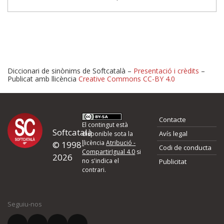
Diccionari de sinònims de Softcatalà –
Presentació i crèdits
–
Publicat amb llicència
Creative Commons CC-BY 4.0
Proposeu-nos millores o 
Contacte
d'errors
El contingut està
Softcatalà
Avís legal
disponible sota la
llicència
Atribució -
© 1998-
Codi de conducta
Si heu trobat un error o voleu proposar alguna millora, ompliu els ca
CompartirIgual 4.0
si
2026
quina és la millora que proposeu o l'error del qual voleu informar-no
no s'indica el
Publicitat
contrari.
El vostre nom *
Seguiu-nos