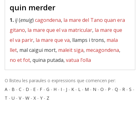
quin merder
1.
ij
(
enuig
)
cagondena
,
la mare del Tano quan era
gitano
,
la mare que el va matricular
,
la mare que
el va parir
,
la mare que va
, llamps i trons,
mala
llet
, mal caigui mort,
maleït siga
,
mecagondena
,
no et fot
, quina putada,
vatua l’olla
O llisteu les paraules o expressions que comencen per:
A
-
B
-
C
-
D
-
E
-
F
-
G
-
H
-
I
-
J
-
K
-
L
-
M
-
N
-
O
-
P
-
Q
-
R
-
S
-
T
-
U
-
V
-
W
-
X
-
Y
-
Z