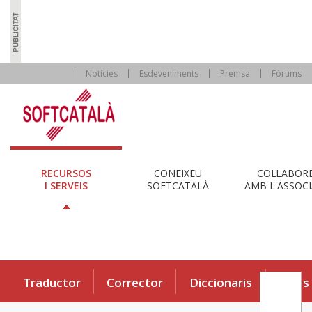
Notícies
Esdeveniments
Premsa
Fòrums
RECURSOS
CONEIXEU
COL·LABOR
I SERVEIS
SOFTCATALÀ
AMB L'ASSOCI
Traductor
Corrector
Diccionaris
Eines