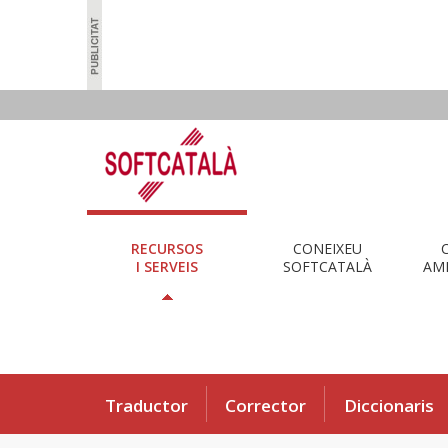
RECURSOS
CONEIXEU
I SERVEIS
SOFTCATALÀ
AMB
Traductor
Corrector
Diccionaris