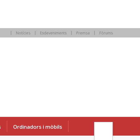
Notícies
Esdeveniments
Premsa
Fòrums
s
Ordinadors i mòbils