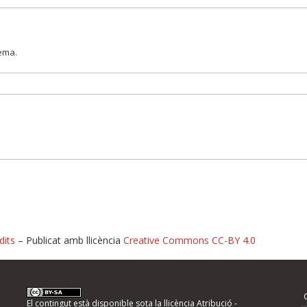
lema.
dits
– Publicat amb llicència
Creative Commons CC-BY 4.0
nformeu d'errors
El contingut està disponible sota la llicència
Atribució -