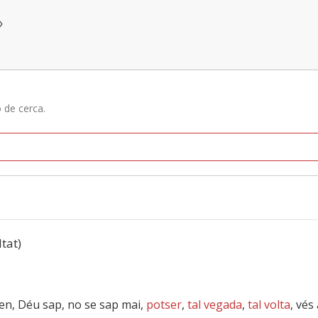
»
ó de cerca.
ltat)
en, Déu sap, no se sap mai,
potser
,
tal vegada
,
tal volta
, vés