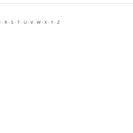
Q
-
R
-
S
-
T
-
U
-
V
-
W
-
X
-
Y
-
Z