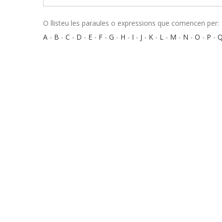
O llisteu les paraules o expressions que comencen per:
A
-
B
-
C
-
D
-
E
-
F
-
G
-
H
-
I
-
J
-
K
-
L
-
M
-
N
-
O
-
P
-