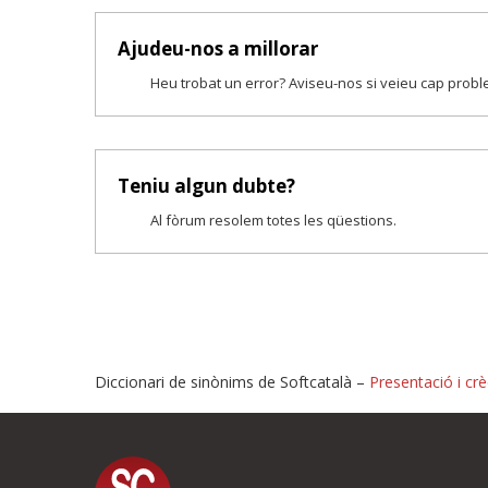
Ajudeu-nos a millorar
Heu trobat un error? Aviseu-nos si veieu cap prob
Teniu algun dubte?
Al fòrum resolem totes les qüestions.
Diccionari de sinònims de Softcatalà –
Presentació i crè
Proposeu-nos millores o i