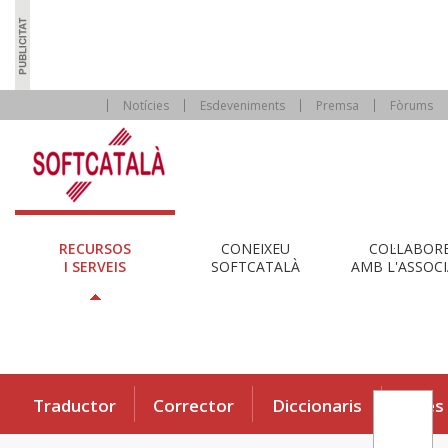
Notícies
Esdeveniments
Premsa
Fòrums
RECURSOS
CONEIXEU
COL·LABOR
I SERVEIS
SOFTCATALÀ
AMB L'ASSOCI
Traductor
Corrector
Diccionaris
Eines