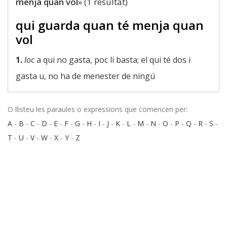
menja quan vol
» (1 resultat)
qui guarda quan té menja quan
vol
1.
loc
a qui no gasta, poc li basta; el qui té dos i
gasta u, no ha de menester de ningú
O llisteu les paraules o expressions que comencen per:
A
-
B
-
C
-
D
-
E
-
F
-
G
-
H
-
I
-
J
-
K
-
L
-
M
-
N
-
O
-
P
-
Q
-
R
-
S
-
T
-
U
-
V
-
W
-
X
-
Y
-
Z