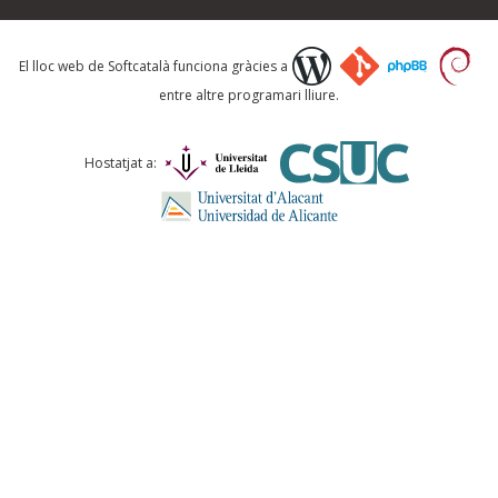
Què proposeu?
El lloc web de Softcatalà funciona gràcies a
entre altre programari lliure.
Comentari *
Hostatjat a:
ENVIA