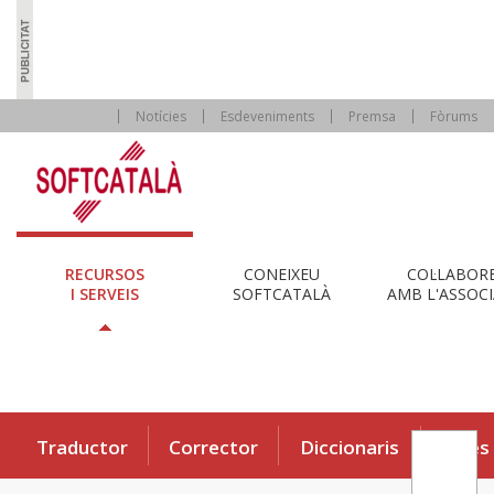
Notícies
Esdeveniments
Premsa
Fòrums
RECURSOS
CONEIXEU
COL·LABOR
I SERVEIS
SOFTCATALÀ
AMB L'ASSOCI
Traductor
Corrector
Diccionaris
Eines