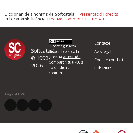
Diccionari de sinònims de Softcatalà –
Presentació i crèdits
–
Publicat amb llicència
Creative Commons CC-BY 4.0
Proposeu-nos millores o 
Contacte
d'errors
El contingut està
Softcatalà
Avís legal
disponible sota la
llicència
Atribució -
© 1998-
Codi de conducta
Si heu trobat un error o voleu proposar alguna millora, ompliu els ca
CompartirIgual 4.0
si
2026
quina és la millora que proposeu o l'error del qual voleu informar-no
no s'indica el
Publicitat
contrari.
El vostre nom *
Seguiu-nos
El vostre correu electrònic *