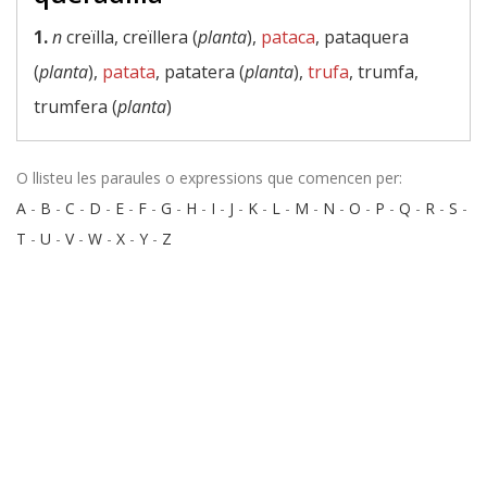
1.
n
creïlla, creïllera (
planta
),
pataca
, pataquera
(
planta
),
patata
, patatera (
planta
),
trufa
, trumfa,
trumfera (
planta
)
O llisteu les paraules o expressions que comencen per:
A
-
B
-
C
-
D
-
E
-
F
-
G
-
H
-
I
-
J
-
K
-
L
-
M
-
N
-
O
-
P
-
Q
-
R
-
S
-
T
-
U
-
V
-
W
-
X
-
Y
-
Z