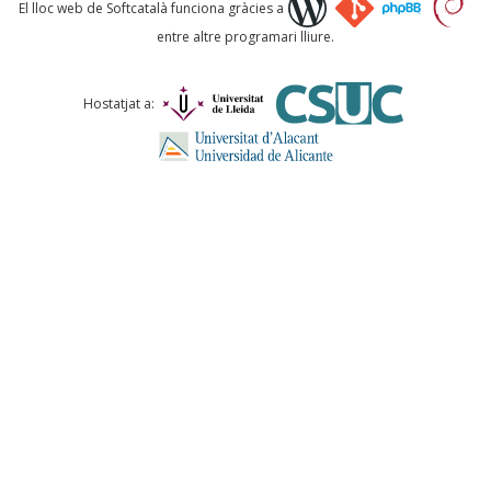
Què proposeu?
El lloc web de Softcatalà funciona gràcies a
entre altre programari lliure.
Comentari *
Hostatjat a:
ENVIA