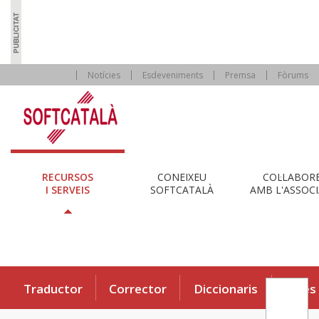
Notícies
Esdeveniments
Premsa
Fòrums
RECURSOS
CONEIXEU
COL·LABOR
I SERVEIS
SOFTCATALÀ
AMB L'ASSOCI
Traductor
Corrector
Diccionaris
Eines