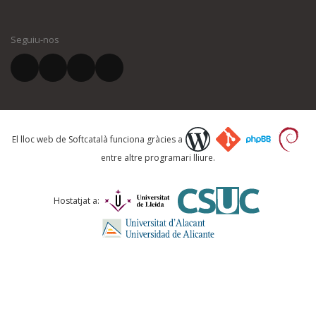
El vostre nom *
Seguiu-nos
El vostre correu electrònic *
Què proposeu?
El lloc web de Softcatalà funciona gràcies a
entre altre programari lliure.
Comentari *
Hostatjat a: