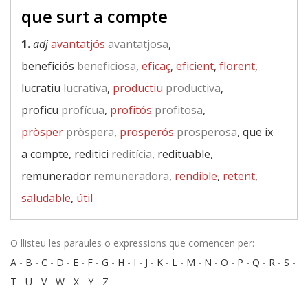
que surt a compte
1.
adj
avantatjós
avantatjosa
,
beneficiós
beneficiosa
,
eficaç
,
eficient
,
florent
,
lucratiu
lucrativa
,
productiu
productiva
,
proficu
profícua
,
profitós
profitosa
,
pròsper
pròspera
,
prosperós
prosperosa
, que ix
a compte, reditici
reditícia
, redituable,
remunerador
remuneradora
,
rendible
,
retent
,
saludable
,
útil
O llisteu les paraules o expressions que comencen per:
A
-
B
-
C
-
D
-
E
-
F
-
G
-
H
-
I
-
J
-
K
-
L
-
M
-
N
-
O
-
P
-
Q
-
R
-
S
-
T
-
U
-
V
-
W
-
X
-
Y
-
Z