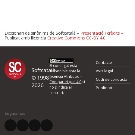
Diccionari de sinònims de Softcatalà –
Presentació i crèdits
–
Publicat amb llicència
Creative Commons CC-BY 4.0
Proposeu-nos millores o 
Contacte
d'errors
El contingut està
Softcatalà
Avís legal
disponible sota la
llicència
Atribució -
© 1998-
Codi de conducta
Si heu trobat un error o voleu proposar alguna millora, ompliu els ca
CompartirIgual 4.0
si
2026
quina és la millora que proposeu o l'error del qual voleu informar-no
no s'indica el
Publicitat
contrari.
El vostre nom *
Seguiu-nos
El vostre correu electrònic *