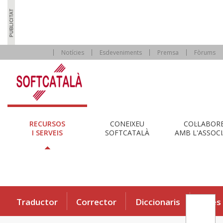
Notícies
Esdeveniments
Premsa
Fòrums
RECURSOS
CONEIXEU
COL·LABOR
I SERVEIS
SOFTCATALÀ
AMB L'ASSOCI
Traductor
Corrector
Diccionaris
Eines