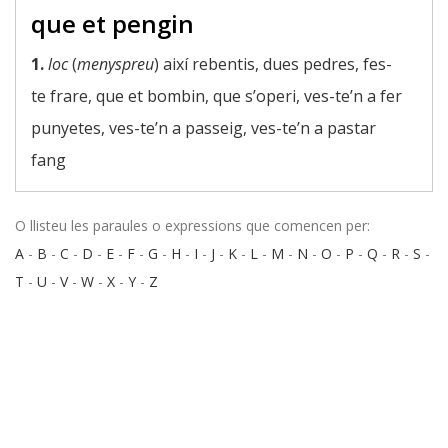
que et pengin
1.
loc
(
menyspreu
) així rebentis, dues pedres, fes-
te frare, que et bombin, que s’operi, ves-te’n a fer
punyetes, ves-te’n a passeig, ves-te’n a pastar
fang
O llisteu les paraules o expressions que comencen per:
A
-
B
-
C
-
D
-
E
-
F
-
G
-
H
-
I
-
J
-
K
-
L
-
M
-
N
-
O
-
P
-
Q
-
R
-
S
-
T
-
U
-
V
-
W
-
X
-
Y
-
Z