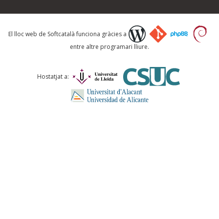
Què proposeu?
El lloc web de Softcatalà funciona gràcies a
entre altre programari lliure.
Comentari *
Hostatjat a:
ENVIA