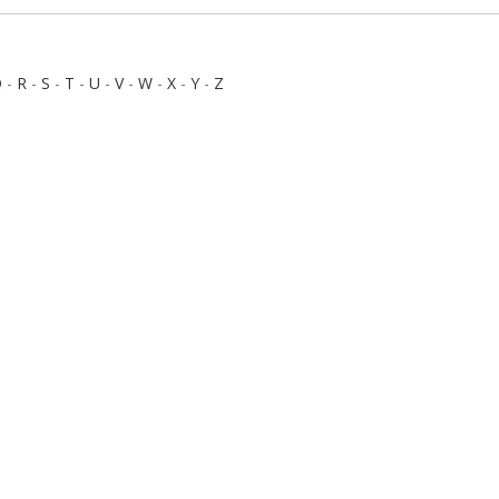
Q
-
R
-
S
-
T
-
U
-
V
-
W
-
X
-
Y
-
Z