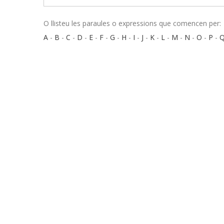
O llisteu les paraules o expressions que comencen per:
A
-
B
-
C
-
D
-
E
-
F
-
G
-
H
-
I
-
J
-
K
-
L
-
M
-
N
-
O
-
P
-