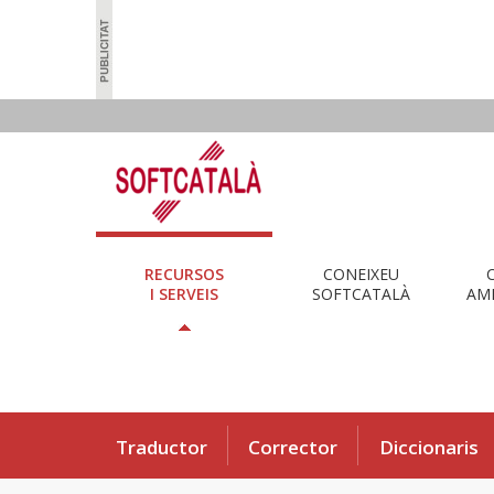
RECURSOS
CONEIXEU
I SERVEIS
SOFTCATALÀ
AMB
Traductor
Corrector
Diccionaris