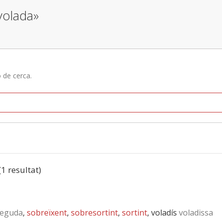
volada»
ó de cerca.
(1 resultat)
feguda
,
sobreïxent
,
sobresortint
,
sortint
, voladís
voladissa