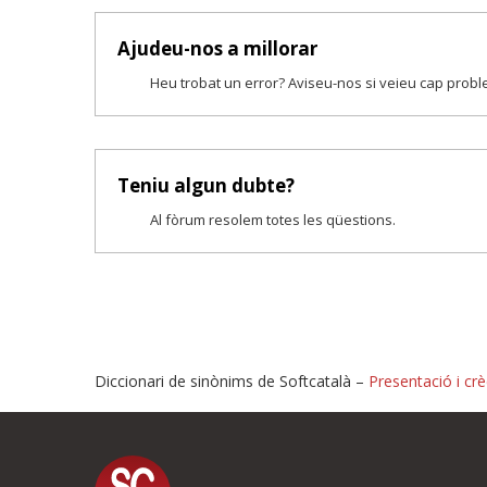
Ajudeu-nos a millorar
Heu trobat un error? Aviseu-nos si veieu cap prob
Teniu algun dubte?
Al fòrum resolem totes les qüestions.
Diccionari de sinònims de Softcatalà –
Presentació i crè
Proposeu-nos millores o i