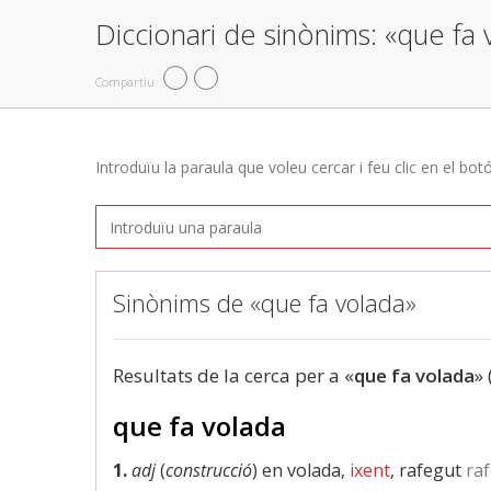
Diccionari de sinònims: «que fa 
Compartiu
Introduïu la paraula que voleu cercar i feu clic en el bot
Sinònims de «que fa volada»
Resultats de la cerca per a «
que fa volada
» 
que fa volada
1.
adj
(
construcció
) en volada,
ixent
, rafegut
ra