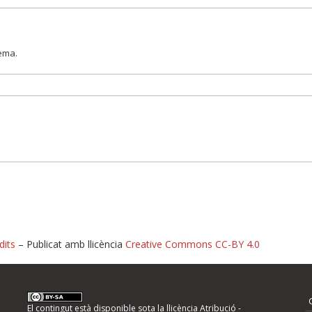
lema.
dits
– Publicat amb llicència
Creative Commons CC-BY 4.0
nformeu d'errors
El contingut està disponible sota la llicència
Atribució -