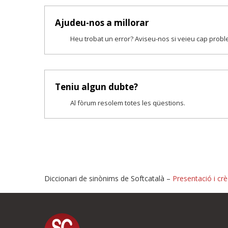
Ajudeu-nos a millorar
Heu trobat un error? Aviseu-nos si veieu cap prob
Teniu algun dubte?
Al fòrum resolem totes les qüestions.
Diccionari de sinònims de Softcatalà –
Presentació i crè
Proposeu-nos millores o i