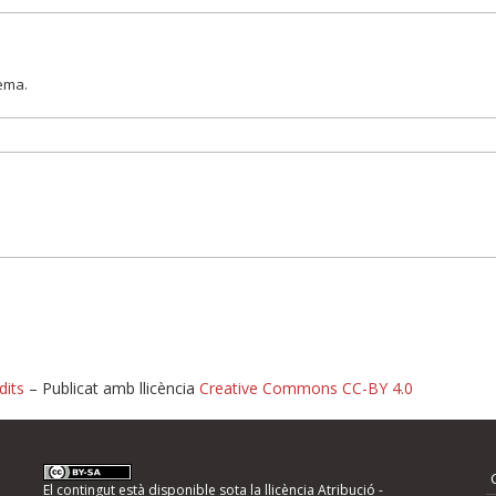
lema.
dits
– Publicat amb llicència
Creative Commons CC-BY 4.0
nformeu d'errors
El contingut està disponible sota la llicència
Atribució -