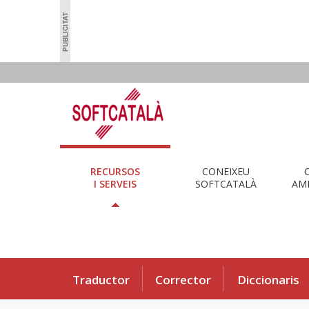
RECURSOS
CONEIXEU
I SERVEIS
SOFTCATALÀ
AMB
Traductor
Corrector
Diccionaris