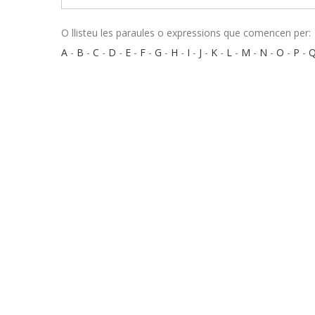
O llisteu les paraules o expressions que comencen per:
A
-
B
-
C
-
D
-
E
-
F
-
G
-
H
-
I
-
J
-
K
-
L
-
M
-
N
-
O
-
P
-