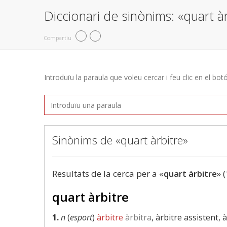
Diccionari de sinònims: «quart à
Compartiu
Introduïu la paraula que voleu cercar i feu clic en el bot
Sinònims de «quart àrbitre»
Resultats de la cerca per a «
quart àrbitre
» 
quart àrbitre
1.
n
(
esport
)
àrbitre
àrbitra
, àrbitre assistent, à