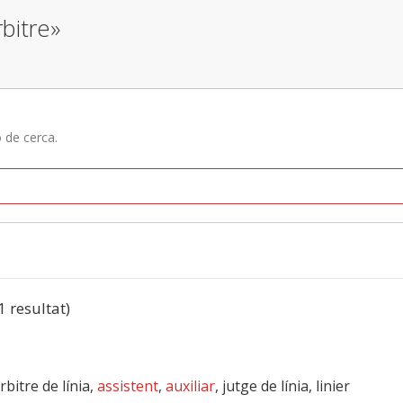
rbitre»
ó de cerca.
(1 resultat)
rbitre de línia,
assistent
,
auxiliar
, jutge de línia, linier