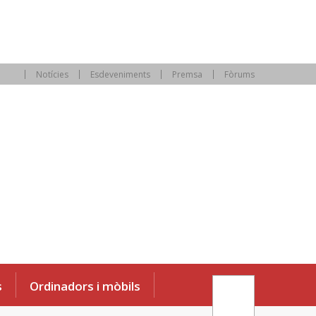
Notícies
Esdeveniments
Premsa
Fòrums
s
Ordinadors i mòbils