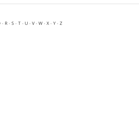
Q
-
R
-
S
-
T
-
U
-
V
-
W
-
X
-
Y
-
Z