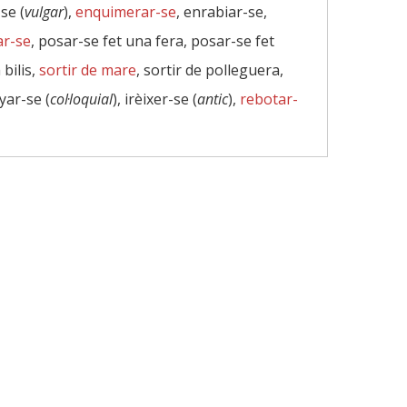
se (
vulgar
),
enquimerar-se
, enrabiar-se,
ar-se
, posar-se fet una fera, posar-se fet
 bilis,
sortir de mare
, sortir de polleguera,
yar-se (
col·loquial
), irèixer-se (
antic
),
rebotar-