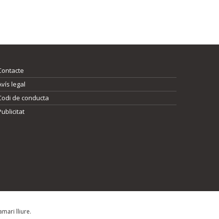
Contacte
Avís legal
Codi de conducta
Publicitat
mari lliure.