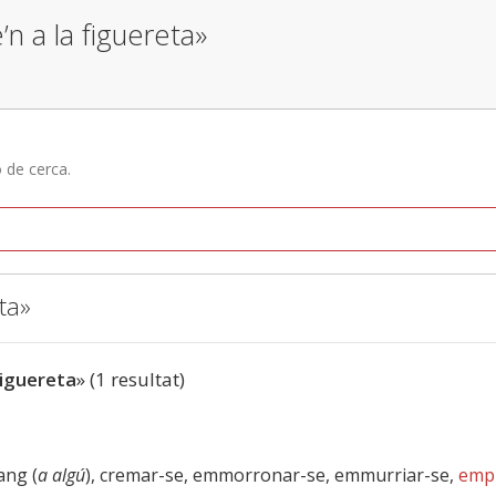
’n a la figuereta»
ó de cerca.
ta»
figuereta
» (1 resultat)
sang (
a algú
), cremar-se, emmorronar-se, emmurriar-se,
emp