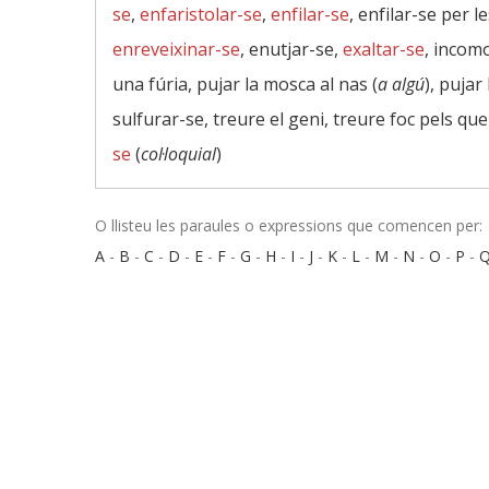
se
,
enfaristolar-se
,
enfilar-se
, enfilar-se per 
enreveixinar-se
, enutjar-se,
exaltar-se
, incom
una fúria, pujar la mosca al nas (
a algú
), pujar
sulfurar-se, treure el geni, treure foc pels que
se
(
col·loquial
)
O llisteu les paraules o expressions que comencen per:
A
-
B
-
C
-
D
-
E
-
F
-
G
-
H
-
I
-
J
-
K
-
L
-
M
-
N
-
O
-
P
-