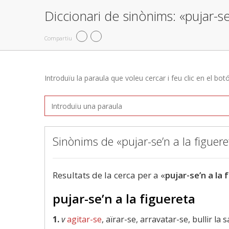
Diccionari de sinònims: «pujar-se
Compartiu
Introduïu la paraula que voleu cercar i feu clic en el bot
Sinònims de «pujar-se’n a la figuere
Resultats de la cerca per a «
pujar-se’n a la 
pujar-se’n a la figuereta
1.
v
agitar-se
, aïrar-se, arravatar-se, bullir la 