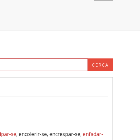
CERCA
ipar-se
, encolerir-se, encrespar-se,
enfadar-