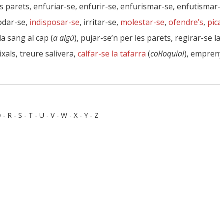
les parets, enfuriar-se, enfurir-se, enfurismar-se, enfutismar-
odar-se,
indisposar-se
, irritar-se,
molestar-se
,
ofendre’s
,
pic
 la sang al cap (
a algú
), pujar-se’n per les parets, regirar-se la
ixals, treure salivera,
calfar-se la tafarra
(
col·loquial
), empren
Q
-
R
-
S
-
T
-
U
-
V
-
W
-
X
-
Y
-
Z