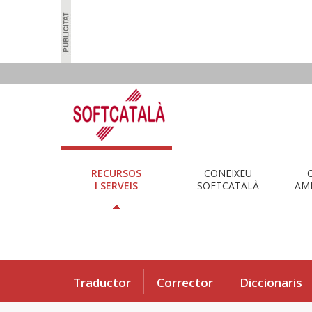
RECURSOS
CONEIXEU
I SERVEIS
SOFTCATALÀ
AMB
Traductor
Corrector
Diccionaris