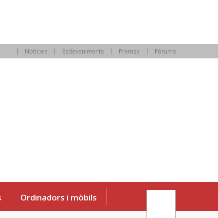
Notícies
Esdeveniments
Premsa
Fòrums
s
Ordinadors i mòbils