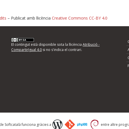
dits
– Publicat amb llicència
Creative Commons CC-BY 4.0
nformeu d'errors
El contingut està disponible sota la llicència
Atribució -
CompartirIgual 4.0
si no s'indica el contrari.
mps següents i descriviu quina és la millora que
 de Softcatalà funciona gràcies a
entre altre progra