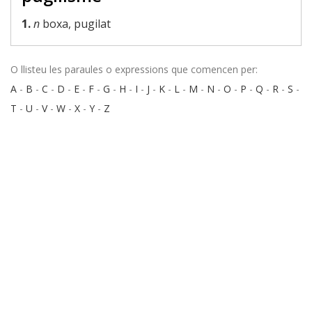
1.
n
boxa, pugilat
O llisteu les paraules o expressions que comencen per:
A
-
B
-
C
-
D
-
E
-
F
-
G
-
H
-
I
-
J
-
K
-
L
-
M
-
N
-
O
-
P
-
Q
-
R
-
S
-
T
-
U
-
V
-
W
-
X
-
Y
-
Z