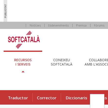
Notícies
Esdeveniments
Premsa
Fòrums
RECURSOS
CONEIXEU
COL·LABOR
I SERVEIS
SOFTCATALÀ
AMB L'ASSOCI
Traductor
Corrector
Diccionaris
Eines