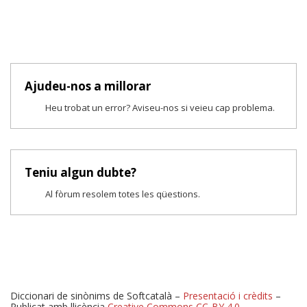
Ajudeu-nos a millorar
Heu trobat un error? Aviseu-nos si veieu cap problema.
Teniu algun dubte?
Al fòrum resolem totes les qüestions.
Diccionari de sinònims de Softcatalà –
Presentació i crèdits
–
Publicat amb llicència
Creative Commons CC-BY 4.0