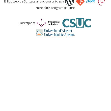
El lloc web de Softcatalà funciona gràcies a
entre altre programari lliure.
Comentari *
Hostatjat a:
ENVIA