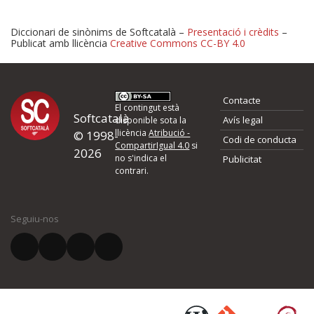
Diccionari de sinònims de Softcatalà –
Presentació i crèdits
–
Publicat amb llicència
Creative Commons CC-BY 4.0
Proposeu-nos millores o 
Contacte
d'errors
El contingut està
Softcatalà
Avís legal
disponible sota la
llicència
Atribució -
© 1998-
Codi de conducta
Si heu trobat un error o voleu proposar alguna millora, ompliu els ca
CompartirIgual 4.0
si
2026
quina és la millora que proposeu o l'error del qual voleu informar-no
no s'indica el
Publicitat
contrari.
El vostre nom *
Seguiu-nos
El vostre correu electrònic *
Què proposeu?