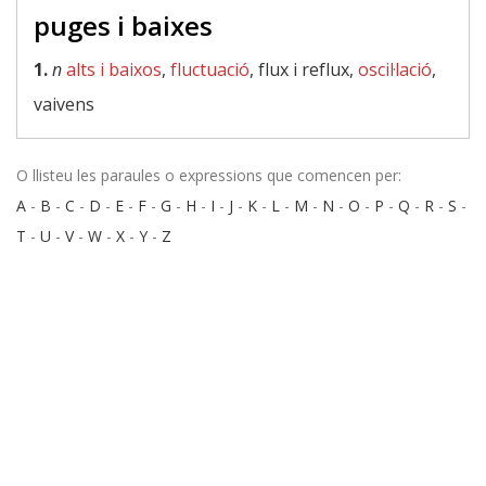
puges i baixes
1.
n
alts i baixos
,
fluctuació
, flux i reflux,
oscil·lació
,
vaivens
O llisteu les paraules o expressions que comencen per:
A
-
B
-
C
-
D
-
E
-
F
-
G
-
H
-
I
-
J
-
K
-
L
-
M
-
N
-
O
-
P
-
Q
-
R
-
S
-
T
-
U
-
V
-
W
-
X
-
Y
-
Z