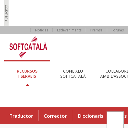
Notícies
Esdeveniments
Premsa
Fòrums
RECURSOS
CONEIXEU
COL·LABOR
I SERVEIS
SOFTCATALÀ
AMB L'ASSOCI
Traductor
Corrector
Diccionaris
Eines